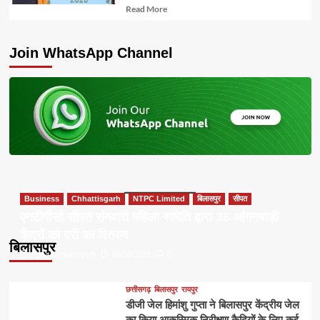
Read
Read More
more
about
Join WhatsApp Channel
Business
Chhattisgarh
NTPC Limited
बिलासपुर
सीपत
एनटीपीसी सीपत संगवारी महिला समिति द्वारा 36 आंगनबाड़ी
केंद्रों को दरी का वितरण
बिलासपुर
Apna Chhattisgarh
05/08/2026
0
छत्तीसगढ़
बिलासपुर
रायपुर
डीजी जेल हिमांशु गुप्ता ने बिलासपुर केंद्रीय जेल
का किया आकस्मिक निरीक्षण कैदियों के लिए कई