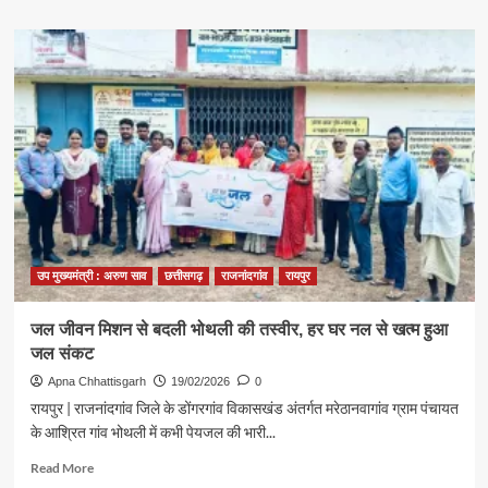
about
रोजगार
और
मजदूरी
को
लेकर
सियासत
तेज,
भाजपा
नेता
ने
वीबी
जी
राम
उप मुख्यमंत्री : अरुण साव
छत्तीसगढ़
राजनांदगांव
रायपुर
जी
योजना
जल जीवन मिशन से बदली भोथली की तस्वीर, हर घर नल से खत्म हुआ
को
जल संकट
बताया
मनरेगा
Apna Chhattisgarh
19/02/2026
0
से
रायपुर | राजनांदगांव जिले के डोंगरगांव विकासखंड अंतर्गत मरेठानवागांव ग्राम पंचायत
बेहतर
के आश्रित गांव भोथली में कभी पेयजल की भारी...
Read
Read More
more