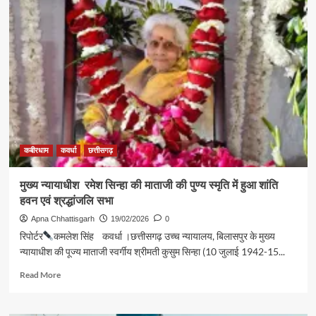
सेवा
प्रारंभिक
परीक्षा
:
कबीरधाम
में
5
केंद्र,
2220
अभ्यर्थी
होंगे
शामिल
कबीरधाम
कवर्धा
छत्तीसगढ़
मुख्य न्यायाधीश रमेश सिन्हा की माताजी की पुण्य स्मृति में हुआ शांति
हवन एवं श्रद्धांजलि सभा
Apna Chhattisgarh
19/02/2026
0
रिपोर्टर
कमलेश सिंह कवर्धा ।छत्तीसगढ़ उच्च न्यायालय, बिलासपुर के मुख्य
न्यायाधीश की पूज्य माताजी स्वर्गीय श्रीमती कुसुम सिन्हा (10 जुलाई 1942-15...
Read
Read More
more
about
मुख्य