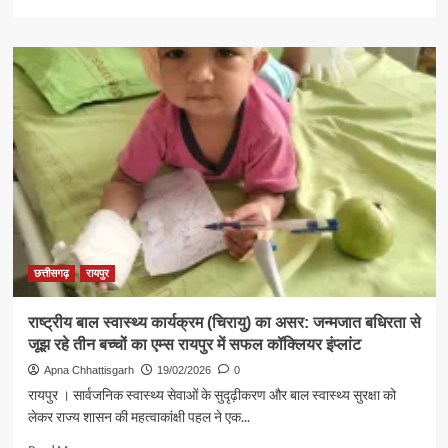
more
about
मानव–
हाथी
द्वंद्व
पर
मंथन:
बिलासपुर
में
राज्य
स्तरीय
कार्यशाला,
वैज्ञानिक
प्रबंधन
पर
छत्तीसगढ़
रायपुर
जोर
राष्ट्रीय बाल स्वास्थ्य कार्यक्रम (चिरायु) का असर: जन्मजात बधिरता से
जूझ रहे तीन बच्चों का एम्स रायपुर में सफल कॉक्लियर इंप्लांट
Apna Chhattisgarh
19/02/2026
0
रायपुर । सार्वजनिक स्वास्थ्य सेवाओं के सुदृढ़ीकरण और बाल स्वास्थ्य सुरक्षा को
लेकर राज्य शासन की महत्वाकांक्षी पहल ने एक...
Read