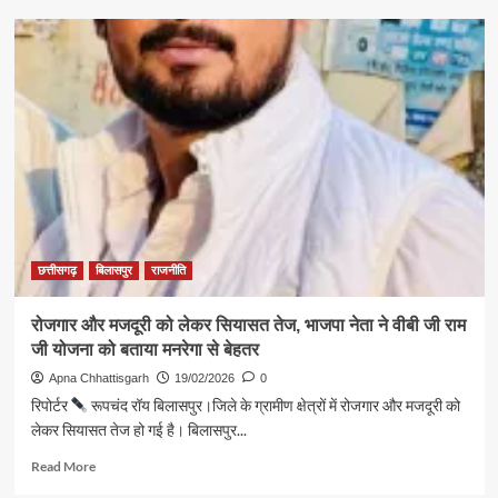
बम्हनी
में
₹20
लाख
की
लागत
से
बनेगा
लोधी
समाज
का
भव्य
सामुदायिक
छत्तीसगढ़
बिलासपुर
राजनीति
भवन,
उप
रोजगार और मजदूरी को लेकर सियासत तेज, भाजपा नेता ने वीबी जी राम
मुख्यमंत्री
जी योजना को बताया मनरेगा से बेहतर
ने
किया
Apna Chhattisgarh
19/02/2026
0
भूमिपूजन
रिपोर्टर
रूपचंद रॉय बिलासपुर।जिले के ग्रामीण क्षेत्रों में रोजगार और मजदूरी को
लेकर सियासत तेज हो गई है। बिलासपुर...
Read
Read More
more