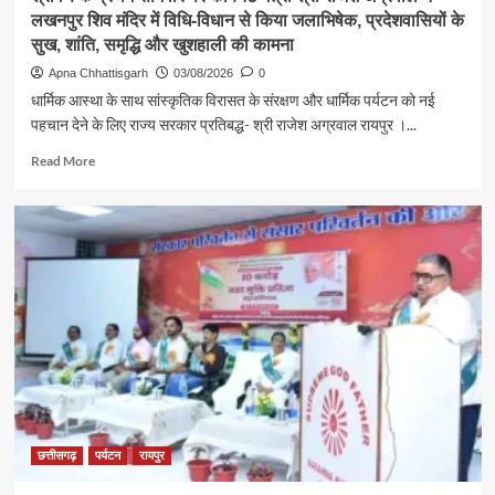
लखनपुर शिव मंदिर में विधि-विधान से किया जलाभिषेक, प्रदेशवासियों के
सुख, शांति, समृद्धि और खुशहाली की कामना
Apna Chhattisgarh
03/08/2026
0
धार्मिक आस्था के साथ सांस्कृतिक विरासत के संरक्षण और धार्मिक पर्यटन को नई
पहचान देने के लिए राज्य सरकार प्रतिबद्ध- श्री राजेश अग्रवाल रायपुर ।...
Read
Read More
more
about
श्रावण
के
प्रथम
सोमवार
पर
कैबिनेट
मंत्री
श्री
राजेश
अग्रवाल
ने
लखनपुर
छत्तीसगढ़
पर्यटन
रायपुर
शिव
मंदिर