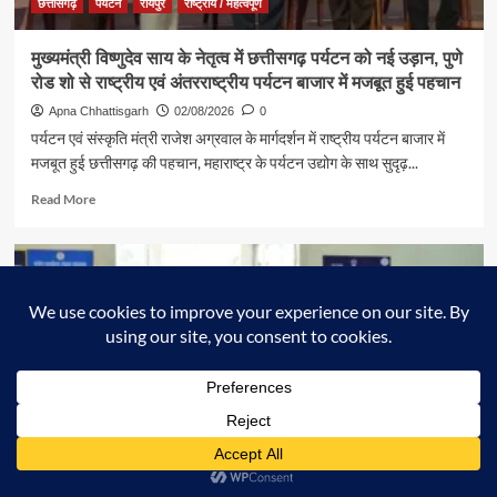
छत्तीसगढ़
पर्यटन
रायपुर
राष्ट्रीय / महत्वपूर्ण
में
पर्यटन,
मुख्यमंत्री विष्णुदेव साय के नेतृत्व में छत्तीसगढ़ पर्यटन को नई उड़ान, पुणे
संस्कृति
रोड शो से राष्ट्रीय एवं अंतरराष्ट्रीय पर्यटन बाजार में मजबूत हुई पहचान
एवं
धर्मस्व
Apna Chhattisgarh
02/08/2026
0
मंत्री
पर्यटन एवं संस्कृति मंत्री राजेश अग्रवाल के मार्गदर्शन में राष्ट्रीय पर्यटन बाजार में
श्री
मजबूत हुई छत्तीसगढ़ की पहचान, महाराष्ट्र के पर्यटन उद्योग के साथ सुदृढ़...
राजेश
अग्रवाल
Read
Read More
हुए
more
शामिल
about
मुख्यमंत्री
विष्णुदेव
साय
के
नेतृत्व
में
छत्तीसगढ़
पर्यटन
को
नई
उड़ान,
पुणे
अंबिकापुर
छत्तीसगढ़
पर्यटन
रायपुर
सूरजपुर