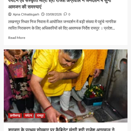
पर्यटन एवं संस्कृति मंत्री श्री राजेश अग्रवाल ने जनदर्शन में सुनीं
आमजन की समस्याएं
Apna Chhattisgarh
03/08/2026
0
लखनपुर स्थित निज निवास में आयोजित जनदर्शन में बड़ी संख्या में पहुंचे नागरिक
त्वरित निराकरण के लिए अधिकारियों को दिए आवश्यक निर्देश रायपुर । प्रदेश...
Read
Read More
more
about
पर्यटन
एवं
संस्कृति
मंत्री
श्री
राजेश
अग्रवाल
ने
जनदर्शन
में
सुनीं
आमजन
छत्तीसगढ़
पर्यटन
रायपुर
की
समस्याएं
श्रावण के प्रथम सोमवार पर कैबिनेट मंत्री श्री राजेश अग्रवाल ने