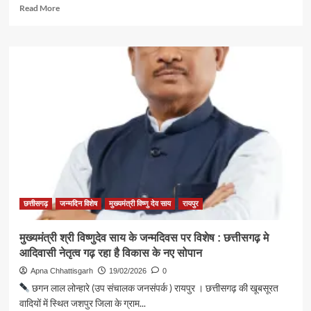
Read
Read More
more
about
जांजगीर-
चांपा
पुलिस
का
बड़ा
खुलासा:
अंतरराज्यीय
लूट-
उठाईगिरी
गिरोह
बेनकाब
छत्तीसगढ़
जन्मदिन विशेष
मुख्यमंत्री विष्णु देव साय
रायपुर
मुख्यमंत्री श्री विष्णुदेव साय के जन्मदिवस पर विशेष : छत्तीसगढ़ मे
आदिवासी नेतृत्व गढ़ रहा है विकास के नए सोपान
Apna Chhattisgarh
19/02/2026
0
छगन लाल लोन्हारे (उप संचालक जनसंपर्क ) रायपुर । छत्तीसगढ़ की खूबसूरत
वादियों में स्थित जशपुर जिला के ग्राम...