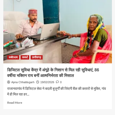
न्यायाधीश
रमेश
सिन्हा
की
माताजी
की
पुण्य
स्मृति
में
हुआ
शांति
हवन
कबीरधाम
कवर्धा
छत्तीसगढ़
एवं
श्रद्धांजलि
डिजिटल सुविधा केंद्र में अंगूठे के निशान से मिल रही सुविधाएं, 86
सभा
वर्षीया भक्तिन राय बनीं आत्मनिर्भरता की मिसाल
Apna Chhattisgarh
19/02/2026
0
राजानवागांव में डिजिटल सेवा ने बदली बुजुर्गों की जिंदगी बैंक की कतारों से मुक्ति, गांव
में ही मिल रहा हर...
Read
Read More
more
about