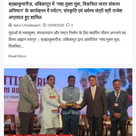
ब्रह्माकुमारीज़, अंबिकापुर में ‘नशा मुक्त युवा, विकसित भारत संकल्प
में
अभियान’ के कार्यक्रम में पर्यटन, संस्कृति एवं धर्मस्व मंत्री श्री राजेश
विधि-
विधान
अग्रवाल हुए शामिल
से
Apna Chhattisgarh
03/08/2026
0
किया
युवाओं से नशामुक्त, संस्कारवान और राष्ट्र निर्माण के लिए समर्पित जीवन अपनाने का
जलाभिषेक,
किया आह्वान रायपुर । ब्रह्माकुमारीज़, अंबिकापुर द्वारा आयोजित ’नशा मुक्त युवा,
प्रदेशवासियों
विकसित...
के
सुख,
Read
Read More
शांति,
more
समृद्धि
about
और
ब्रह्माकुमारीज़,
खुशहाली
अंबिकापुर
की
में
कामना
‘नशा
मुक्त
युवा,
विकसित
भारत
संकल्प
अभियान’
के
कार्यक्रम