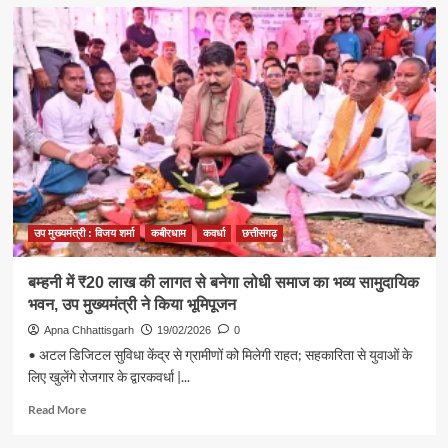
डिजिटल
सुविधा
केंद्र
में
अंगूठे
के
निशान
से
मिल
रही
सुविधाएं,
86
वर्षीया
उप मुख्यमंत्री : विजय शर्मा
कबीरधाम
कवर्धा
छत्तीसगढ़
भक्तिन
राय
बम्हनी में ₹20 लाख की लागत से बनेगा लोधी समाज का भव्य सामुदायिक
बनीं
भवन, उप मुख्यमंत्री ने किया भूमिपूजन
आत्मनिर्भरता
की
Apna Chhattisgarh
19/02/2026
0
मिसाल
• अटल डिजिटल सुविधा केंद्र से ग्रामीणों को मिलेगी राहत; सहकारिता से युवाओं के
लिए खुलेंगे रोजगार के द्वारकवर्धा |...
Read
Read More
more
about