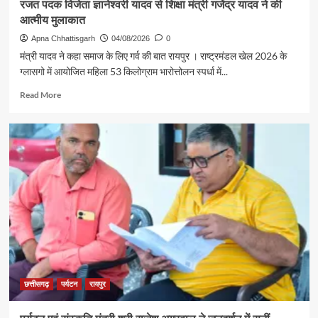
रजत पदक विजेता ज्ञानेश्वरी यादव से शिक्षा मंत्री गजेंद्र यादव ने की
आत्मीय मुलाकात
Apna Chhattisgarh
04/08/2026
0
मंत्री यादव ने कहा समाज के लिए गर्व की बात रायपुर । राष्ट्रमंडल खेल 2026 के
ग्लासगो में आयोजित महिला 53 किलोग्राम भारोत्तोलन स्पर्धा में...
Read
Read More
more
about
रजत
पदक
विजेता
ज्ञानेश्वरी
यादव
से
शिक्षा
मंत्री
गजेंद्र
यादव
ने
की
छत्तीसगढ़
पर्यटन
रायपुर
आत्मीय
मुलाकात