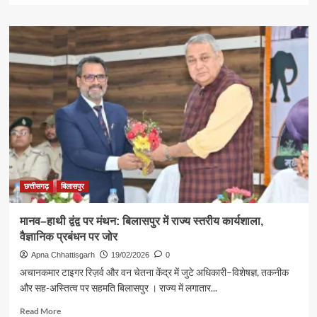
about
जल
जीवन
मिशन
से
बदली
भोथली
की
तस्वीर,
हर
घर
नल
से
खत्म
छत्तीसगढ़
बिलासपुर
हुआ
जल
मानव–हाथी द्वंद्व पर मंथन: बिलासपुर में राज्य स्तरीय कार्यशाला,
संकट
वैज्ञानिक प्रबंधन पर जोर
Apna Chhattisgarh
19/02/2026
0
अचानकमार टाइगर रिज़र्व और वन चेतना केंद्र में जुटे अधिकारी–विशेषज्ञ, तकनीक
और सह-अस्तित्व पर सहमति बिलासपुर । राज्य में लगातार...
Read
Read More