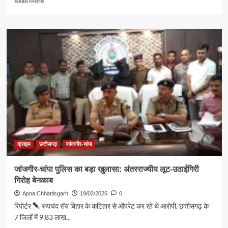
Read More
more
about
राष्ट्रीय
बाल
स्वास्थ्य
कार्यक्रम
(चिरायु)
का
असर:
जन्मजात
बधिरता
से
जूझ
रहे
तीन
क्राइम
छत्तीसगढ़
जांजगीर-चांपा
बच्चों
का
जांजगीर-चांपा पुलिस का बड़ा खुलासा: अंतरराज्यीय लूट-उठाईगिरी
एम्स
गिरोह बेनकाब
रायपुर
में
Apna Chhattisgarh
19/02/2026
0
सफल
रिपोर्टर
रूपचंद रॉय बिहार के कटिहार से ऑपरेट कर रहे थे आरोपी, छत्तीसगढ़ के
कॉक्लियर
7 जिलों में 9.83 लाख...
इंप्लांट