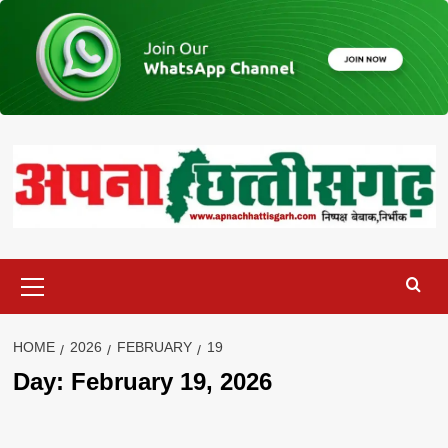
Skip
to
content
Primary
Menu
HOME
2026
FEBRUARY
19
Day:
February 19, 2026