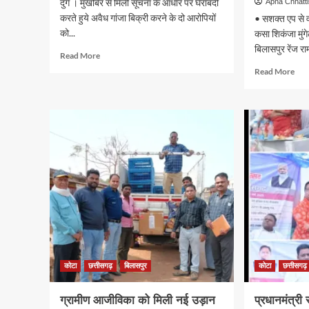
दुर्ग । मुखबिर से मिली सूचना के आधार पर घेराबंदी
Apna Chhatt
करते हुये अवैध गांजा बिक्री करने के दो आरोपियों
• सशक्त एप से व
को...
कसा शिकंजा मुंग
बिलासपुर रेंज राम
Read
Read More
more
Rea
Read More
about
mor
गांजा
abo
बिक्री
पुलि
करने
महान
के
का
दो
मुंगेल
आरोपी
दौरा,
जेल
लंबि
दाखिल
अपरा
के
त्वरि
निर
के
निर्दे
कोटा
छत्तीसगढ़
बिलासपुर
कोटा
छत्तीसगढ़
ग्रामीण आजीविका को मिली नई उड़ान
प्रधानमंत्री