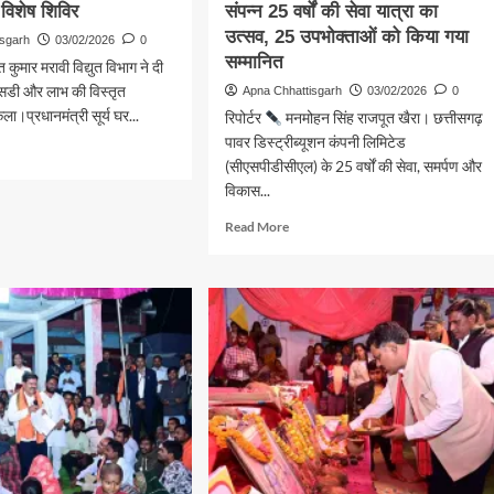
विशेष शिविर
संपन्न 25 वर्षों की सेवा यात्रा का
उत्सव, 25 उपभोक्ताओं को किया गया
isgarh
03/02/2026
0
सम्मानित
 कुमार मरावी विद्युत विभाग ने दी
सिडी और लाभ की विस्तृत
Apna Chhattisgarh
03/02/2026
0
।प्रधानमंत्री सूर्य घर...
रिपोर्टर
मनमोहन सिंह राजपूत खैरा। छत्तीसगढ़
पावर डिस्ट्रीब्यूशन कंपनी लिमिटेड
d
(सीएसपीडीसीएल) के 25 वर्षों की सेवा, समर्पण और
e
विकास...
ut
नमंत्री
Read
Read More
more
about
ना
सीएसपीडीसीएल
की
र
रजत
ीकला
जयंती
समारोह
ष
संपन्न
र
25
वर्षों
की
सेवा