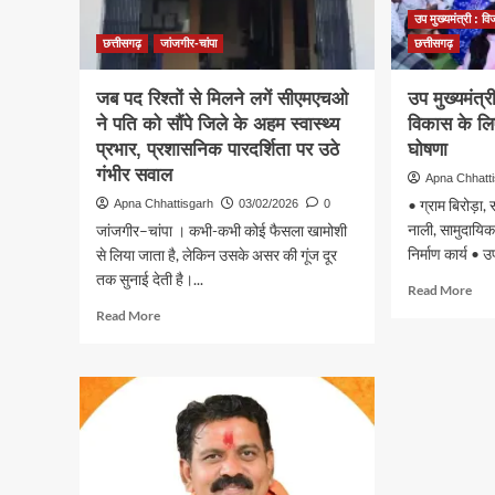
उप मुख्यमंत्री : वि
छत्तीसगढ़
जांजगीर-चांपा
छत्तीसगढ़
जब पद रिश्तों से मिलने लगें सीएमएचओ
उप मुख्यमंत्र
ने पति को सौंपे जिले के अहम स्वास्थ्य
विकास के लि
प्रभार, प्रशासनिक पारदर्शिता पर उठे
घोषणा
गंभीर सवाल
Apna Chhatt
• ग्राम बिरोड़ा, 
Apna Chhattisgarh
03/02/2026
0
नाली, सामुदायि
जांजगीर–चांपा । कभी-कभी कोई फैसला खामोशी
निर्माण कार्य • उप
से लिया जाता है, लेकिन उसके असर की गूंज दूर
तक सुनाई देती है।...
Rea
Read More
mor
Read
Read More
abo
more
उप
about
मुख्य
जब
श्री
पद
विज
रिश्तों
शर्मा
से
ने
मिलने
गांव
लगें