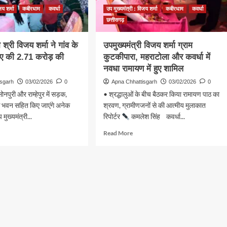
यात्रा
जय शर्मा
कबीरधाम
कवर्धा
उप मुख्यमंत्री : विजय शर्मा
कबीरधाम
कवर्धा
का
उत्सव,
छत्तीसगढ़
25
उपभोक्ताओं
ी श्री विजय शर्मा ने गांव के
उपमुख्यमंत्री विजय शर्मा ग्राम
को
ए की 2.71 करोड़ की
कुटकीपारा, महराटोला और कवर्धा में
किया
नवधा रामायण में हुए शामिल
गया
सम्मानित
isgarh
03/02/2026
0
Apna Chhattisgarh
03/02/2026
0
सोनपुरी और राम्हेपुर में सड़क,
• श्रद्धालुओं के बीच बैठकर किया रामायण पाठ का
क भवन सहित किए जाएंगे अनेक
श्रवण, ग्रामीणजनों से की आत्मीय मुलाकात
 मुख्यमंत्री...
रिपोर्टर
कमलेश सिंह कवर्धा...
d
Read
Read More
e
more
ut
about
उपमुख्यमंत्री
मंत्री
विजय
शर्मा
य
ग्राम
कुटकीपारा,
महराटोला
और