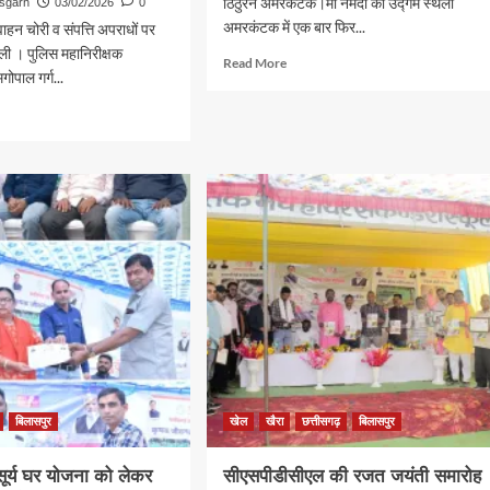
ठिठुरन अमरकंटक।मां नर्मदा की उद्गम स्थली
isgarh
03/02/2026
0
अमरकंटक में एक बार फिर...
ाहन चोरी व संपत्ति अपराधों पर
ेली । पुलिस महानिरीक्षक
Read
Read More
गोपाल गर्ग...
more
about
d
अमरकंटक
e
में
ut
बदला
स
मौसम
िरीक्षक
का
मिजाज
ी
त
धों
त
ाकरण
श
बिलासपुर
खेल
खैरा
छत्तीसगढ़
बिलासपुर
 सूर्य घर योजना को लेकर
सीएसपीडीसीएल की रजत जयंती समारोह