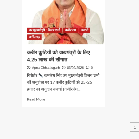
के
सीएमएचओ
विक
ने
के
पति
लिए
को
की
सौंपे
2.7
उप मुख्यमंत्री : विजय शर्मा
कबीरधाम
कवर्धा
जिले
करोड
के
छत्तीसगढ़
की
अहम
घोषण
स्वास्थ्य
कबीर कुटियों को वाद्ययंत्रों के लिए
प्रभार,
4.25 लाख की सौगात
प्रशासनिक
पारदर्शिता
Apna Chhattisgarh
03/02/2026
0
पर
रिपोर्टर
कमलेश सिंह उप मुख्यमंत्री विजय शर्मा
उठे
की अनुशंसा पर 17 कबीर कुटियों को 25-25
गंभीर
हजार का अनुदान कवर्धा।कबीरपंथ...
सवाल
Read
Read More
more
about
कबीर
कुटियों
P
1
को
वाद्ययंत्रों
p