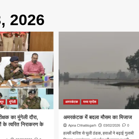
, 2026
सपुर
मुंगेली
अमरकंटक
मध्य प्रदेश
क्षक का मुंगेली दौरा,
अमरकंटक में बदला मौसम का मिजाज
ं के त्वरित निराकरण के
Apna Chhattisgarh
03/02/2026
0
हल्की बारिश से घुली ठंडक, हवाओं ने बढ़ाई गुलाबी