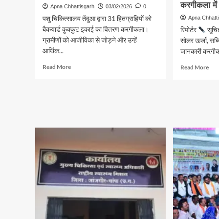
करगीकला में 
Apna Chhattisgarh
03/02/2026
0
पशु चिकित्सालय तेंदुआ द्वारा 31 हितग्राहियों को
Apna Chhatt
बैकयार्ड कुक्कुट इकाई का वितरण करगीकला।
रिपोर्टर
सूचित
ग्रामीणों को आजीविका से जोड़ने और उन्हें
सोलर ऊर्जा, सब्
आर्थिक...
जानकारी करगीकला
Read
Rea
Read More
Read More
more
mor
about
abo
ग्रामीण
प्रधा
आजीविका
सूर्य
को
घर
मिली
योज
नई
को
उड़ान
लेक
करग
में
विशे
शिवि