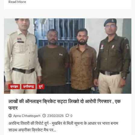
Read
Read More
more
about
सीएसएमसीएल
ओवरटाइम
भुगतान
घोटाला
100
करोड़
से
अधिक
के
अधिसमय
भत्ता
मामले
में
क्राइम
छत्तीसगढ़
दुर्ग
अनवर
ढेबर
लाखों की ऑनलाइन क्रिकेट सट्टा लिखते दो आरोपी गिरफ्तार , एक
गिरफ्तार
फरार
एजेंसियों
के
Apna Chhattisgarh
23/02/2026
0
जरिए
अरविन्द तिवारी की रिपोर्ट दुर्ग - मुखबिर से मिली सूचना के आधार पर भारत बनाम
कमीशनखोरी,
साउथ अफ्रीका क्रिकेट मैच पर...
ईओडब्ल्यू-