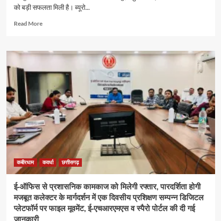
को बड़ी सफलता मिली है। ब्यूरो...
Read
Read More
more
about
DMF
फंड
घोटाला:
अनिल
टुटेजा
गिरफ्तार,कमीशन
खोरी
के
ठोस
साक्ष्य
मिले
डिजिटल
सबूतों
कबीरधाम
कवर्धा
छत्तीसगढ़
और
बयानों
ई-ऑफिस से प्रशासनिक कामकाज को मिलेगी रफ्तार, पारदर्शिता होगी
के
मजबूत कलेक्टर के मार्गदर्शन में एक दिवसीय प्रशिक्षण सम्पन्न डिजिटल
आधार
प्लेटफॉर्म पर फाइल मूवमेंट, ई-एचआरएमएस व स्पैरो पोर्टल की दी गई
पर
जानकारी
कार्रवाई,