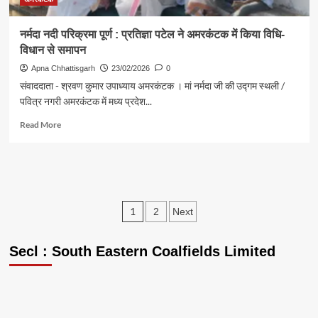
में
पूजा-
नर्मदा नदी परिक्रमा पूर्ण : प्रतिज्ञा पटेल ने अमरकंटक में किया विधि-
अर्चना
विधान से समापन
कर
लिया
Apna Chhattisgarh
23/02/2026
0
आशीर्वाद,
संवाददाता - श्रवण कुमार उपाध्याय अमरकंटक । मां नर्मदा जी की उद्गम स्थली /
अंतिम
पवित्र नगरी अमरकंटक में मध्य प्रदेश...
छोर
तक
Read
Read More
विकास
more
पहुंचाना
about
प्राथमिक
नर्मदा
लक्ष्य
नदी
परिक्रमा
पूर्ण
Posts
1
2
Next
:
pagination
प्रतिज्ञा
पटेल
Secl : South Eastern Coalfields Limited
ने
अमरकंटक
में
किया
विधि-