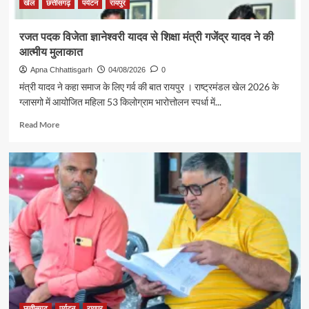
खेल
छत्तीसगढ़
पर्यटन
रायपुर
रजत पदक विजेता ज्ञानेश्वरी यादव से शिक्षा मंत्री गजेंद्र यादव ने की
आत्मीय मुलाकात
Apna Chhattisgarh
04/08/2026
0
मंत्री यादव ने कहा समाज के लिए गर्व की बात रायपुर । राष्ट्रमंडल खेल 2026 के
ग्लासगो में आयोजित महिला 53 किलोग्राम भारोत्तोलन स्पर्धा में...
Read
Read More
more
about
रजत
पदक
विजेता
ज्ञानेश्वरी
यादव
से
शिक्षा
मंत्री
गजेंद्र
यादव
ने
की
छत्तीसगढ़
पर्यटन
रायपुर