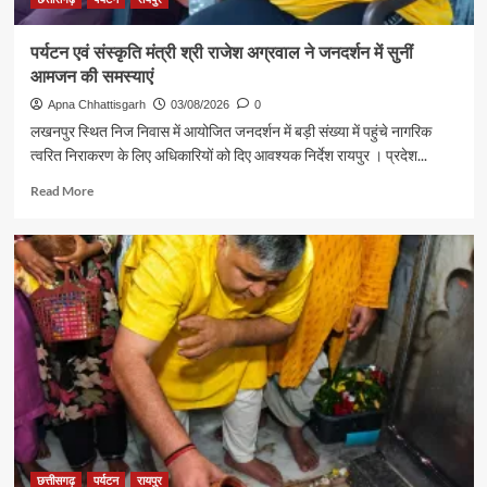
आत्मीय
मुलाकात
पर्यटन एवं संस्कृति मंत्री श्री राजेश अग्रवाल ने जनदर्शन में सुनीं
आमजन की समस्याएं
Apna Chhattisgarh
03/08/2026
0
लखनपुर स्थित निज निवास में आयोजित जनदर्शन में बड़ी संख्या में पहुंचे नागरिक
त्वरित निराकरण के लिए अधिकारियों को दिए आवश्यक निर्देश रायपुर । प्रदेश...
Read
Read More
more
about
पर्यटन
एवं
संस्कृति
मंत्री
श्री
राजेश
अग्रवाल
ने
जनदर्शन
में
सुनीं
आमजन
छत्तीसगढ़
पर्यटन
रायपुर