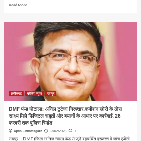
एसीबी
Read
Read More
की
more
बड़ी
about
कार्रवाई
लाखों
की
ऑनलाइन
क्रिकेट
सट्टा
लिखते
दो
आरोपी
गिरफ्तार
,
एक
फरार
छत्तीसगढ़
ब्रेकिंग न्यूज
रायपुर
DMF फंड घोटाला: अनिल टुटेजा गिरफ्तार,कमीशन खोरी के ठोस
साक्ष्य मिले डिजिटल सबूतों और बयानों के आधार पर कार्रवाई, 26
फरवरी तक पुलिस रिमांड
Apna Chhattisgarh
23/02/2026
0
रायपुर । DMF (जिला खनिज न्यास) फंड से जुड़े बहुचर्चित प्रकरण में जांच एजेंसी