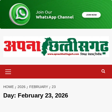
Skip
to
content
Primary
Menu
HOME
2026
FEBRUARY
23
Day:
February 23, 2026