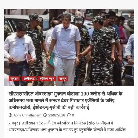
निर्देश
about
मस्तूरी
के
विधायक
दिलीप
लहरिया
बने
विधानसभा
उपसचेतक
कांग्रेस
नेतृत्व
ने
सौंपी
अहम
क्राइम
छत्तीसगढ़
ब्रेकिंग न्यूज
रायपुर
जिम्मेदारी,
क्षेत्र
सीएसएमसीएल ओवरटाइम भुगतान घोटाला 100 करोड़ से अधिक के
का
अधिसमय भत्ता मामले में अनवर ढेबर गिरफ्तार एजेंसियों के जरिए
बढ़ा
कमीशनखोरी, ईओडब्ल्यू-एसीबी की बड़ी कार्रवाई
सियासी
कद
Apna Chhattisgarh
23/02/2026
0
रायपुर। छत्तीसगढ़ स्टेट मार्केटिंग कॉरपोरेशन लिमिटेड (सीएसएमसीएल) में
ओवरटाइम/अधिसमय भत्ता भुगतान के नाम पर हुए बहुचर्चित घोटाले में राज्य आर्थिक...