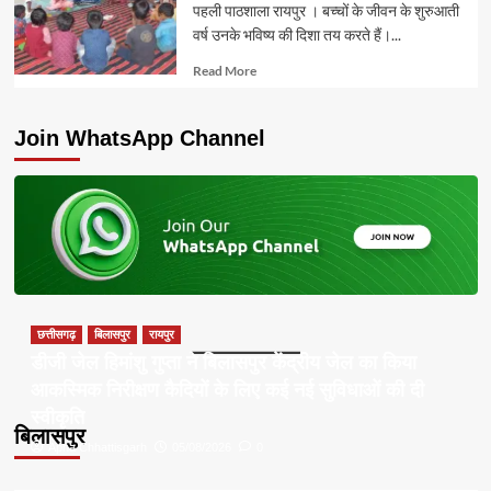
पहली पाठशाला रायपुर । बच्चों के जीवन के शुरुआती
वर्ष उनके भविष्य की दिशा तय करते हैं।...
Read
Read More
more
about
Join WhatsApp Channel
छत्तीसगढ़
बिलासपुर
रायपुर
डीजी जेल हिमांशु गुप्ता ने बिलासपुर केंद्रीय जेल का किया
आकस्मिक निरीक्षण कैदियों के लिए कई नई सुविधाओं की दी
स्वीकृति
बिलासपुर
Apna Chhattisgarh
05/08/2026
0