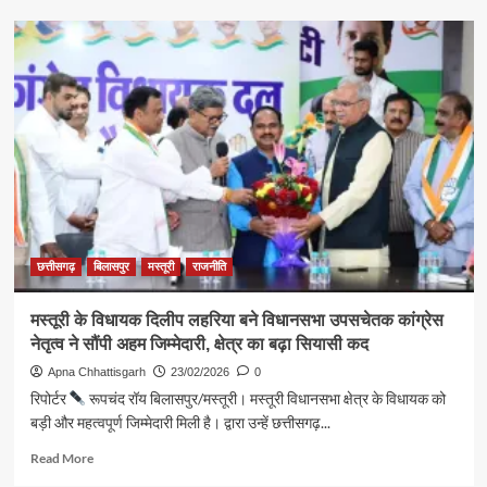
कोटा
सबडिवीज़न
में
सराफा
व्यापारियों
की
सुरक्षा
पर
पुलिस
सतर्क
व्यापारियों
के
साथ
छत्तीसगढ़
बिलासपुर
मस्तूरी
राजनीति
बैठक,
सीसीटीवी
मस्तूरी के विधायक दिलीप लहरिया बने विधानसभा उपसचेतक कांग्रेस
से
नेतृत्व ने सौंपी अहम जिम्मेदारी, क्षेत्र का बढ़ा सियासी कद
लेकर
अलार्म
Apna Chhattisgarh
23/02/2026
0
तक
रिपोर्टर
रूपचंद रॉय बिलासपुर/मस्तूरी। मस्तूरी विधानसभा क्षेत्र के विधायक को
पर
बड़ी और महत्वपूर्ण जिम्मेदारी मिली है। द्वारा उन्हें छत्तीसगढ़...
दिए
गए
Read
Read More
कड़े
more