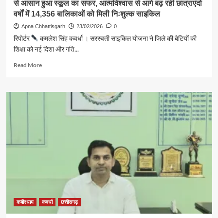
से आसान हुआ स्कूल का सफर, आत्मविश्वास से आगे बढ़ रहीं छात्राएंदो
दिवसीय
वर्षों में 14,356 बालिकाओं को मिली निःशुल्क साइकिल
प्रशिक्षण
सम्पन्न
Apna Chhattisgarh
23/02/2026
0
डिजिटल
रिपोर्टर
कमलेश सिंह कवर्धा । सरस्वती साइकिल योजना ने जिले की बेटियों की
प्लेटफॉर्म
शिक्षा को नई दिशा और गति...
पर
फाइल
Read
Read More
मूवमेंट,
more
ई-
about
एचआरएमएस
सरस्वती
व
साइकिल
स्पैरो
योजना
पोर्टल
से
की
बेटियों
दी
की
गई
पढ़ाई
जानकारी
को
मिली
रफ्तारसाइकिल
से
आसान
हुआ
कबीरधाम
कवर्धा
छत्तीसगढ़
स्कूल