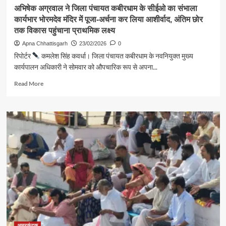
का
अभिषेक अग्रवाल ने जिला पंचायत कबीरधाम के सीईओ का संभाला
सफर,
कार्यभार भोरमदेव मंदिर में पूजा-अर्चना कर लिया आशीर्वाद, अंतिम छोर
आत्मविश्वास
तक विकास पहुंचाना प्राथमिक लक्ष्य
से
आगे
Apna Chhattisgarh
23/02/2026
0
बढ़
रिपोर्टर
कमलेश सिंह कवर्धा। जिला पंचायत कबीरधाम के नवनियुक्त मुख्य
रहीं
कार्यपालन अधिकारी ने सोमवार को औपचारिक रूप से अपना...
छात्राएंदो
वर्षों
Read
Read More
में
more
14,356
about
बालिकाओं
अभिषेक
को
अग्रवाल
मिली
ने
निःशुल्क
जिला
साइकिल
पंचायत
कबीरधाम
के
सीईओ
का
संभाला
कार्यभार
भोरमदेव
मंदिर
अमरकंटक