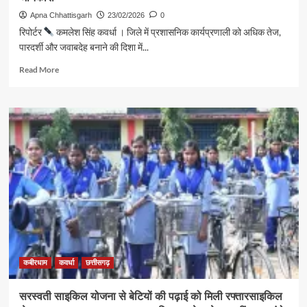
26
Apna Chhattisgarh
23/02/2026
0
फरवरी
रिपोर्टर
कमलेश सिंह कवर्धा । जिले में प्रशासनिक कार्यप्रणाली को अधिक तेज,
तक
पारदर्शी और जवाबदेह बनाने की दिशा में...
पुलिस
रिमांड
Read
Read More
more
about
ई-
ऑफिस
से
प्रशासनिक
कामकाज
को
मिलेगी
रफ्तार,
पारदर्शिता
होगी
मजबूत
कलेक्टर
के
कबीरधाम
कवर्धा
छत्तीसगढ़
मार्गदर्शन
में
सरस्वती साइकिल योजना से बेटियों की पढ़ाई को मिली रफ्तारसाइकिल
एक