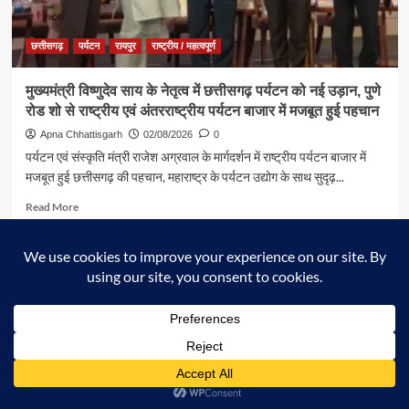
अभियान’
के
कार्यक्रम
छत्तीसगढ़
पर्यटन
रायपुर
राष्ट्रीय / महत्वपूर्ण
में
पर्यटन,
मुख्यमंत्री विष्णुदेव साय के नेतृत्व में छत्तीसगढ़ पर्यटन को नई उड़ान, पुणे
संस्कृति
रोड शो से राष्ट्रीय एवं अंतरराष्ट्रीय पर्यटन बाजार में मजबूत हुई पहचान
एवं
धर्मस्व
Apna Chhattisgarh
02/08/2026
0
मंत्री
पर्यटन एवं संस्कृति मंत्री राजेश अग्रवाल के मार्गदर्शन में राष्ट्रीय पर्यटन बाजार में
श्री
मजबूत हुई छत्तीसगढ़ की पहचान, महाराष्ट्र के पर्यटन उद्योग के साथ सुदृढ़...
राजेश
अग्रवाल
Read
Read More
हुए
more
शामिल
about
मुख्यमंत्री
विष्णुदेव
साय
के
नेतृत्व
में
छत्तीसगढ़
पर्यटन
को