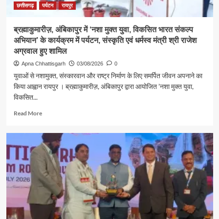
लखनपुर
छत्तीसगढ़
पर्यटन
रायपुर
शिव
मंदिर
ब्रह्माकुमारीज़, अंबिकापुर में ‘नशा मुक्त युवा, विकसित भारत संकल्प
में
अभियान’ के कार्यक्रम में पर्यटन, संस्कृति एवं धर्मस्व मंत्री श्री राजेश
विधि-
विधान
अग्रवाल हुए शामिल
से
Apna Chhattisgarh
03/08/2026
0
किया
युवाओं से नशामुक्त, संस्कारवान और राष्ट्र निर्माण के लिए समर्पित जीवन अपनाने का
जलाभिषेक,
किया आह्वान रायपुर । ब्रह्माकुमारीज़, अंबिकापुर द्वारा आयोजित ’नशा मुक्त युवा,
प्रदेशवासियों
विकसित...
के
सुख,
Read
Read More
शांति,
more
समृद्धि
about
और
ब्रह्माकुमारीज़,
खुशहाली
अंबिकापुर
की
में
कामना
‘नशा
मुक्त
युवा,
विकसित
भारत
संकल्प