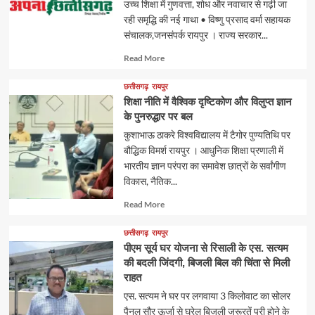
उच्च शिक्षा में गुणवत्ता, शोध और नवाचार से गढ़ी जा
रही समृद्धि की नई गाथा • विष्णु प्रसाद वर्मा सहायक
संचालक,जनसंपर्क रायपुर । राज्य सरकार...
Read
Read More
more
about
छत्तीसगढ़
रायपुर
शिक्षा नीति में वैश्विक दृष्टिकोण और विलुप्त ज्ञान
के पुनरुद्धार पर बल
कुशाभाऊ ठाकरे विश्वविद्यालय में टैगोर पुण्यतिथि पर
बौद्धिक विमर्श रायपुर । आधुनिक शिक्षा प्रणाली में
भारतीय ज्ञान परंपरा का समावेश छात्रों के सर्वांगीण
विकास, नैतिक...
Read
Read More
more
about
छत्तीसगढ़
रायपुर
पीएम सूर्य घर योजना से रिसाली के एस. सत्यम
की बदली जिंदगी, बिजली बिल की चिंता से मिली
राहत
एस. सत्यम ने घर पर लगवाया 3 किलोवाट का सोलर
पैनल सौर ऊर्जा से घरेलू बिजली जरूरतें पूरी होने के