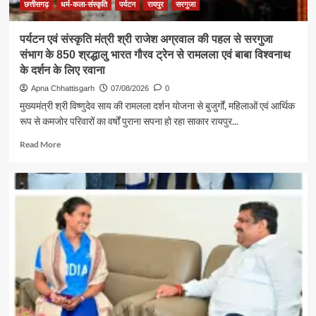
अग्रवाल
छत्तीसगढ़
धर्म-कला-संस्कृति
पर्यटन
रायपुर
सरगुजा
पर्यटन एवं संस्कृति मंत्री श्री राजेश अग्रवाल की पहल से सरगुजा
संभाग के 850 श्रद्धालु भारत गौरव ट्रेन से रामलला एवं बाबा विश्वनाथ
के दर्शन के लिए रवाना
Apna Chhattisgarh
07/08/2026
0
मुख्यमंत्री श्री विष्णुदेव साय की रामलला दर्शन योजना से बुजुर्गों, महिलाओं एवं आर्थिक
रूप से कमजोर परिवारों का वर्षों पुराना सपना हो रहा साकार रायपुर...
Read
Read More
more
about
पर्यटन
एवं
संस्कृति
मंत्री
श्री
राजेश
अग्रवाल
की
पहल
से