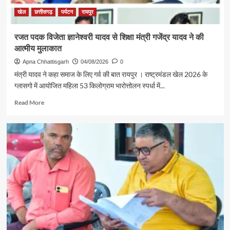
सरगुजा
संभाग
खेल
छत्तीसगढ़
पर्यटन
रायपुर
के
850
रजत पदक विजेता ज्ञानेश्वरी यादव से शिक्षा मंत्री गजेंद्र यादव ने की
श्रद्धालु
आत्मीय मुलाकात
भारत
गौरव
Apna Chhattisgarh
04/08/2026
0
ट्रेन
मंत्री यादव ने कहा समाज के लिए गर्व की बात रायपुर । राष्ट्रमंडल खेल 2026 के
से
ग्लासगो में आयोजित महिला 53 किलोग्राम भारोत्तोलन स्पर्धा में...
रामलला
एवं
Read
Read More
बाबा
more
विश्वनाथ
about
के
रजत
दर्शन
पदक
के
विजेता
लिए
ज्ञानेश्वरी
रवाना
यादव
से
शिक्षा
मंत्री
गजेंद्र
यादव
ने