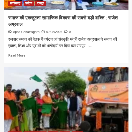
संदेश
छत्तीसगढ़
पर्यटन
रायपुर
समाज की एकजुटता सामाजिक विकास की सबसे बड़ी शक्ति : राजेश
अग्रवाल
Apna Chhattisgarh
07/08/2026
0
रजवार समाज की बैठक में पर्यटन एवं संस्कृति मंत्री राजेश अग्रवाल ने समाज की
एकता, शिक्षा और युवाओं की भागीदारी पर दिया बल रायपुर ।...
Read
Read More
more
about
समाज
की
एकजुटता
सामाजिक
विकास
की
सबसे
बड़ी
शक्ति
:
राजेश