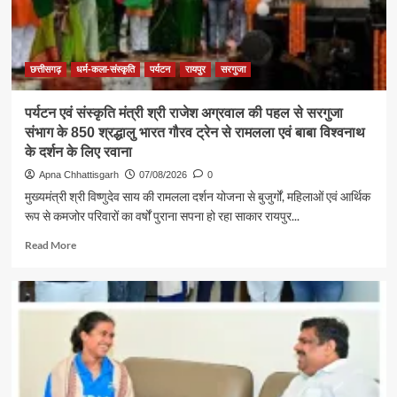
शक्ति
:
राजेश
अग्रवाल
छत्तीसगढ़
धर्म-कला-संस्कृति
पर्यटन
रायपुर
सरगुजा
पर्यटन एवं संस्कृति मंत्री श्री राजेश अग्रवाल की पहल से सरगुजा
संभाग के 850 श्रद्धालु भारत गौरव ट्रेन से रामलला एवं बाबा विश्वनाथ
के दर्शन के लिए रवाना
Apna Chhattisgarh
07/08/2026
0
मुख्यमंत्री श्री विष्णुदेव साय की रामलला दर्शन योजना से बुजुर्गों, महिलाओं एवं आर्थिक
रूप से कमजोर परिवारों का वर्षों पुराना सपना हो रहा साकार रायपुर...
Read
Read More
more
about
पर्यटन
एवं
संस्कृति
मंत्री
श्री
राजेश
अग्रवाल