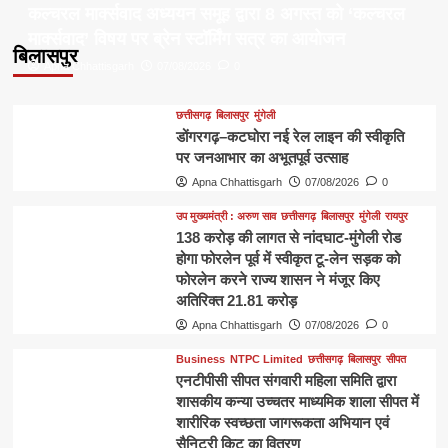
कल्चरल मार्क्सवाद अध्ययन समूह द्वारा 8 अगस्त को ‘कल्चरल
मार्क्सवाद’ विषय पर ब्रेन स्टॉर्मिंग सत्र का आयोजन
बिलासपुर
Apna Chhattisgarh
07/08/2026
0
छत्तीसगढ़
बिलासपुर
मुंगेली
डोंगरगढ़–कटघोरा नई रेल लाइन की स्वीकृति
पर जनआभार का अभूतपूर्व उत्साह
Apna Chhattisgarh
07/08/2026
0
उप मुख्यमंत्री : अरुण साव
छत्तीसगढ़
बिलासपुर
मुंगेली
रायपुर
138 करोड़ की लागत से नांदघाट-मुंगेली रोड
होगा फोरलेन पूर्व में स्वीकृत टू-लेन सड़क को
फोरलेन करने राज्य शासन ने मंजूर किए
अतिरिक्त 21.81 करोड़
Apna Chhattisgarh
07/08/2026
0
Business
NTPC Limited
छत्तीसगढ़
बिलासपुर
सीपत
एनटीपीसी सीपत संगवारी महिला समिति द्वारा
शासकीय कन्या उच्चतर माध्यमिक शाला सीपत में
शारीरिक स्वच्छता जागरूकता अभियान एवं
सैनिटरी किट का वितरण