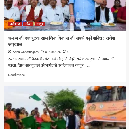
दिया
स्वदेशी
अपनाने
का
संदेश
छत्तीसगढ़
पर्यटन
रायपुर
समाज की एकजुटता सामाजिक विकास की सबसे बड़ी शक्ति : राजेश
अग्रवाल
Apna Chhattisgarh
07/08/2026
0
रजवार समाज की बैठक में पर्यटन एवं संस्कृति मंत्री राजेश अग्रवाल ने समाज की
एकता, शिक्षा और युवाओं की भागीदारी पर दिया बल रायपुर ।...
Read
Read More
more
about
समाज
की
एकजुटता
सामाजिक
विकास
की
सबसे
बड़ी