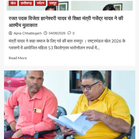
संभाग
खेल
छत्तीसगढ़
पर्यटन
रायपुर
के
850
रजत पदक विजेता ज्ञानेश्वरी यादव से शिक्षा मंत्री गजेंद्र यादव ने की
श्रद्धालु
आत्मीय मुलाकात
भारत
गौरव
Apna Chhattisgarh
04/08/2026
0
ट्रेन
मंत्री यादव ने कहा समाज के लिए गर्व की बात रायपुर । राष्ट्रमंडल खेल 2026 के
से
ग्लासगो में आयोजित महिला 53 किलोग्राम भारोत्तोलन स्पर्धा में...
रामलला
एवं
Read
Read More
बाबा
more
विश्वनाथ
about
के
रजत
दर्शन
पदक
के
विजेता
लिए
ज्ञानेश्वरी
रवाना
यादव
से
शिक्षा
मंत्री
गजेंद्र
यादव
ने