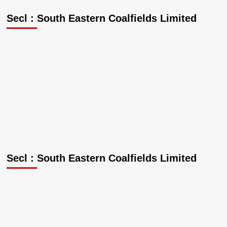
का
झांसा
Secl : South Eastern Coalfields Limited
देकर
अनाचार
करने
का
आरोपी
जेल
दाखिल
Secl : South Eastern Coalfields Limited