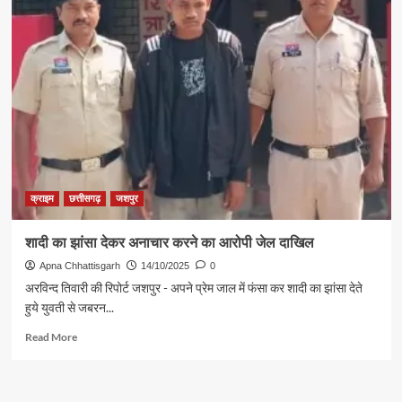
पुलिस
ने
सीखा
सी.पी.आर
देकर
जीवन
बचाने
की
कला
क्राइम
छत्तीसगढ़
जशपुर
शादी का झांसा देकर अनाचार करने का आरोपी जेल दाखिल
Apna Chhattisgarh
14/10/2025
0
अरविन्द तिवारी की रिपोर्ट जशपुर - अपने प्रेम जाल में फंसा कर शादी का झांसा देते
हुये युवती से जबरन...
Read
Read More
more
about
शादी