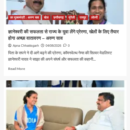
वातावरण
तैयार
करने
उप मुख्यमंत्री : अरुण साव
खेल
छत्तीसगढ़
मुंगेली
रायपुर
लोरमी
मुख्यमंत्री
खेल
ज्ञानेश्वरी की सफलता से राज्य के युवा लेंगे प्रेरणा, खेलों के लिए तैयार
उत्कर्ष
होगा अच्छा वातावरण – अरुण साव
मिशन
के
Apna Chhattisgarh
04/08/2026
0
लिए
पिता के सपने ने दी आगे बढ़ने की प्रेरणा, कॉमनवेल्थ गेम्स की सिल्वर मेडलिस्ट
100
ज्ञानेश्वरी यादव ने साझा की अपने संघर्ष और सफलता की कहानी...
करोड़
का
Read
Read More
प्रावधान
more
about
ज्ञानेश्वरी
की
सफलता
से
राज्य
के
युवा
लेंगे
प्रेरणा,