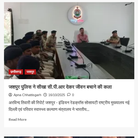
मुख्यमंत्री
विष्णुदेव
साय
की
पहल
से
पर्यटन
के
अंतर्राष्ट्रीय
पटल
पर
उभर
रहा
छत्तीसगढ़
जशपुर
है
जशपुर
जशपुर पुलिस ने सीखा सी.पी.आर देकर जीवन बचाने की कला
Apna Chhattisgarh
16/10/2025
0
अरविन्द तिवारी की रिपोर्ट जशपुर - इंडियन रेडक्राॅस सोसायटी राष्ट्रीय मुख्यालय नई
दिल्ली एवं परिवार स्वास्थ्य कल्याण मंत्रालय ने भारतीय...
Read
Read More
more
about
जशपुर