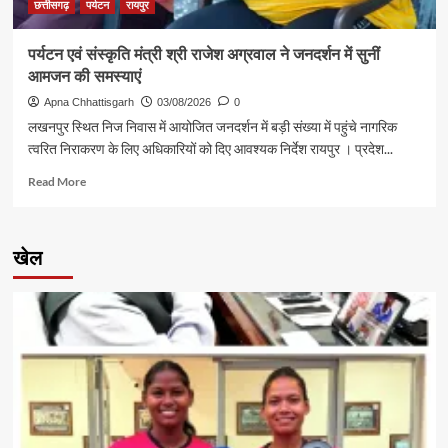
की
छत्तीसगढ़
पर्यटन
रायपुर
आत्मीय
मुलाकात
पर्यटन एवं संस्कृति मंत्री श्री राजेश अग्रवाल ने जनदर्शन में सुनीं
आमजन की समस्याएं
Apna Chhattisgarh
03/08/2026
0
लखनपुर स्थित निज निवास में आयोजित जनदर्शन में बड़ी संख्या में पहुंचे नागरिक
त्वरित निराकरण के लिए अधिकारियों को दिए आवश्यक निर्देश रायपुर । प्रदेश...
Read
Read More
more
about
पर्यटन
खेल
एवं
संस्कृति
मंत्री
श्री
राजेश
अग्रवाल
ने
जनदर्शन
में
सुनीं
आमजन