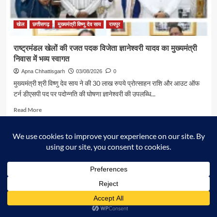
यादव
ने
की
खेल
छत्तीसगढ़
मुख्यमंत्री विष्णु देव साय
रायपुर
आत्मीय
मुलाकात
राष्ट्रमंडल खेलों की रजत पदक विजेता ज्ञानेश्वरी यादव का मुख्यमंत्री
निवास में भव्य स्वागत
Apna Chhattisgarh
03/08/2026
0
मुख्यमंत्री श्री विष्णु देव साय ने की 30 लाख रुपये प्रोत्साहन राशि और आउट ऑफ
टर्न डीएसपी पद पर पदोन्नति की घोषणा ज्ञानेश्वरी की उपलब्धि...
Read
Read More
more
about
राष्ट्रमंडल
खेलों
की
रजत
पदक
विजेता
ज्ञानेश्वरी
यादव
का