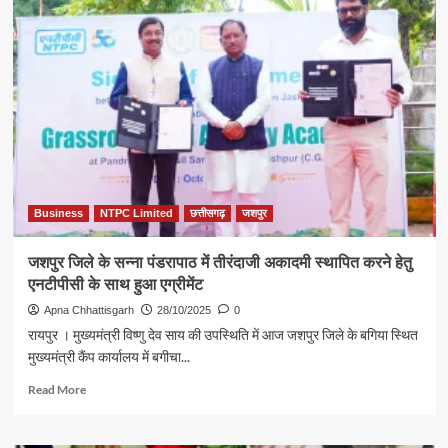
में
उठाया,
चश्मा
पहनाया
:
भैंसामुड़ा
में
दिखा
मुख्यमंत्री
का
आत्मीय
रूप
Business
NTPC Limited
छत्तीसगढ़
जशपुर
जशपुर जिले के सन्ना पंडरापाठ में तीरंदाजी अकादमी स्थापित करने हेतु
एनटीपीसी के साथ हुआ एग्रीमेंट
Apna Chhattisgarh
28/10/2025
0
रायपुर । मुख्यमंत्री विष्णु देव साय की उपस्थिति में आज जशपुर जिले के बगिया स्थित
मुख्यमंत्री कैंप कार्यालय में बगीचा...
Read
Read More
more
about
जशपुर