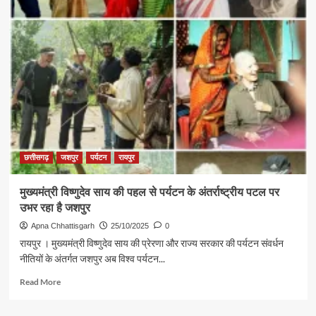
जिले
के
सन्ना
पंडरापाठ
में
तीरंदाजी
अकादमी
स्थापित
करने
हेतु
एनटीपीसी
के
छत्तीसगढ़
जशपुर
पर्यटन
रायपुर
साथ
हुआ
मुख्यमंत्री विष्णुदेव साय की पहल से पर्यटन के अंतर्राष्ट्रीय पटल पर
एग्रीमेंट
उभर रहा है जशपुर
Apna Chhattisgarh
25/10/2025
0
रायपुर । मुख्यमंत्री विष्णुदेव साय की प्रेरणा और राज्य सरकार की पर्यटन संवर्धन
नीतियों के अंतर्गत जशपुर अब विश्व पर्यटन...
Read
Read More
more
about