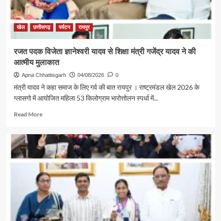
खेलों
के
लिए
खेल
छत्तीसगढ़
पर्यटन
रायपुर
तैयार
होगा
रजत पदक विजेता ज्ञानेश्वरी यादव से शिक्षा मंत्री गजेंद्र यादव ने की
अच्छा
आत्मीय मुलाकात
वातावरण
–
Apna Chhattisgarh
04/08/2026
0
अरुण
मंत्री यादव ने कहा समाज के लिए गर्व की बात रायपुर । राष्ट्रमंडल खेल 2026 के
साव
ग्लासगो में आयोजित महिला 53 किलोग्राम भारोत्तोलन स्पर्धा में...
Read
Read More
more
about
रजत
पदक
विजेता
ज्ञानेश्वरी
यादव
से
शिक्षा
मंत्री
गजेंद्र