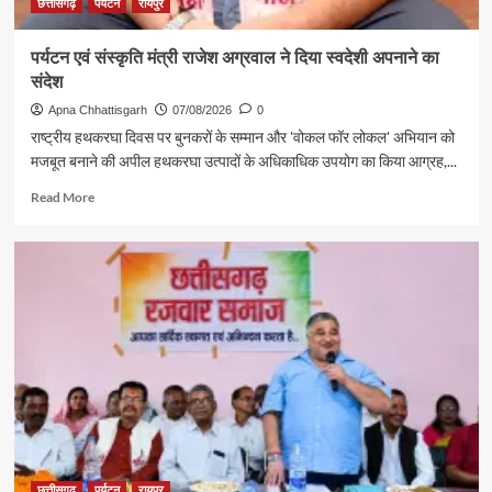
छत्तीसगढ़
पर्यटन
रायपुर
पर्यटन एवं संस्कृति मंत्री राजेश अग्रवाल ने दिया स्वदेशी अपनाने का
संदेश
Apna Chhattisgarh
07/08/2026
0
राष्ट्रीय हथकरघा दिवस पर बुनकरों के सम्मान और 'वोकल फॉर लोकल' अभियान को
मजबूत बनाने की अपील हथकरघा उत्पादों के अधिकाधिक उपयोग का किया आग्रह,...
Read
Read More
more
about
पर्यटन
एवं
संस्कृति
मंत्री
राजेश
अग्रवाल
ने
दिया
स्वदेशी
अपनाने
का
संदेश
छत्तीसगढ़
पर्यटन
रायपुर