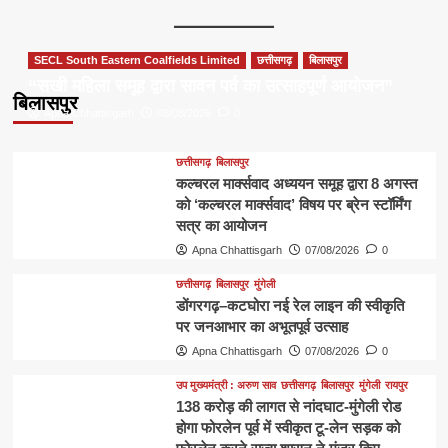
SECL South Eastern Coalfields Limited
छत्तीसगढ़
बिलासपुर
“सखी महिला समूह द्वारा सावन पर्व का उत्साहपूर्ण आयोजन”
बिलासपुर
Apna Chhattisgarh
08/08/2026
0
छत्तीसगढ़
बिलासपुर
कल्चरल मार्क्सवाद अध्ययन समूह द्वारा 8 अगस्त
को ‘कल्चरल मार्क्सवाद’ विषय पर ब्रेन स्टॉर्मिंग
सत्र का आयोजन
Apna Chhattisgarh
07/08/2026
0
छत्तीसगढ़
बिलासपुर
मुंगेली
डोंगरगढ़–कटघोरा नई रेल लाइन की स्वीकृति
पर जनआभार का अभूतपूर्व उत्साह
Apna Chhattisgarh
07/08/2026
0
उप मुख्यमंत्री : अरुण साव
छत्तीसगढ़
बिलासपुर
मुंगेली
रायपुर
138 करोड़ की लागत से नांदघाट-मुंगेली रोड
होगा फोरलेन पूर्व में स्वीकृत टू-लेन सड़क को