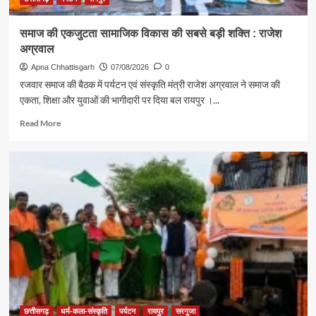
समाज की एकजुटता सामाजिक विकास की सबसे बड़ी शक्ति : राजेश
अग्रवाल
Apna Chhattisgarh
07/08/2026
0
रजवार समाज की बैठक में पर्यटन एवं संस्कृति मंत्री राजेश अग्रवाल ने समाज की
एकता, शिक्षा और युवाओं की भागीदारी पर दिया बल रायपुर ।...
Read
Read More
more
about
समाज
की
एकजुटता
सामाजिक
विकास
की
सबसे
बड़ी
शक्ति
:
राजेश
अग्रवाल
छत्तीसगढ़
धर्म-कला-संस्कृति
पर्यटन
रायपुर
सरगुजा