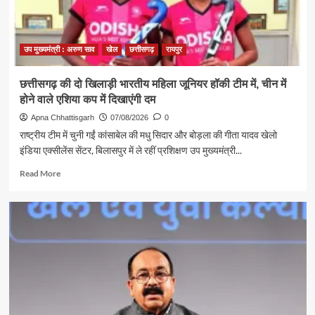
की
समस्याएं
उप मुख्यमंत्री : अरुण साव
खेल
छत्तीसगढ़
रायपुर
छत्तीसगढ़ की दो खिलाड़ी भारतीय महिला जूनियर हॉकी टीम में, चीन में
होने वाले एशिया कप में दिखाएंगी दम
Apna Chhattisgarh
07/08/2026
0
राष्ट्रीय टीम में चुनी गईं कांसाबेल की मधु सिदार और बोड़ला की गीता यादव खेलो
इंडिया एक्सीलेंस सेंटर, बिलासपुर में ले रहीं प्रशिक्षण उप मुख्यमंत्री...
Read
Read More
more
about
छत्तीसगढ़
की
दो
खिलाड़ी
भारतीय
महिला
जूनियर
हॉकी