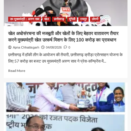
टीम
में,
चीन
में
उप मुख्यमंत्री : अरुण साव
खेल
छत्तीसगढ़
मुंगेली
रायपुर
लोरमी
होने
वाले
खेल अधोसंरचना की मजबूती और खेलों के लिए बेहतर वातावरण तैयार
एशिया
करने मुख्यमंत्री खेल उत्कर्ष मिशन के लिए 100 करोड़ का प्रावधान
कप
में
Apna Chhattisgarh
04/08/2026
0
दिखाएंगी
छत्तीसगढ़ में हॉकी लीग के आयोजन की तैयारी, छत्तीसगढ़ क्रीड़ा प्रोत्साहन योजना के
दम
लिए 57 करोड़ का बजट उप मुख्यमंत्री अरुण साव ने प्रेस-कॉन्फ्रेंस में...
Read
Read More
more
about
खेल
अधोसंरचना
की
मजबूती
और
खेलों
के
लिए
बेहतर