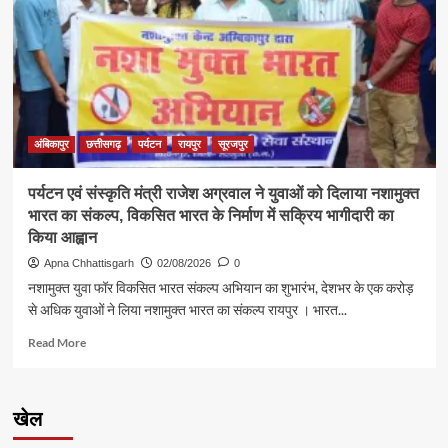
नेतृत्व
में
छत्तीसगढ़
पर्यटन
को
नई
उड़ान,
पुणे
अंबिकापुर
छत्तीसगढ़
पर्यटन
रायपुर
सूरजपुर
रोड
शो
पर्यटन एवं संस्कृति मंत्री राजेश अग्रवाल ने युवाओं को दिलाया नशामुक्त
से
भारत का संकल्प, विकसित भारत के निर्माण में सक्रिय भागीदारी का
राष्ट्रीय
एवं
किया आह्वान
अंतरराष्ट्रीय
Apna Chhattisgarh
02/08/2026
0
पर्यटन
नशामुक्त युवा फॉर विकसित भारत संकल्प अभियान का शुभारंभ, देशभर के एक करोड़
बाजार
से अधिक युवाओं ने लिया नशामुक्त भारत का संकल्प रायपुर । भारत...
में
मजबूत
Read
Read More
हुई
more
पहचान
about
पर्यटन
खेल
एवं
संस्कृति