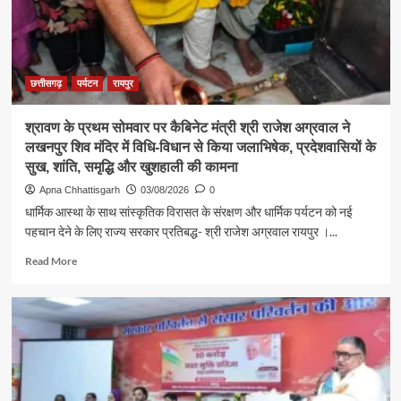
ने
जनदर्शन
में
सुनीं
आमजन
छत्तीसगढ़
पर्यटन
रायपुर
की
समस्याएं
श्रावण के प्रथम सोमवार पर कैबिनेट मंत्री श्री राजेश अग्रवाल ने
लखनपुर शिव मंदिर में विधि-विधान से किया जलाभिषेक, प्रदेशवासियों के
सुख, शांति, समृद्धि और खुशहाली की कामना
Apna Chhattisgarh
03/08/2026
0
धार्मिक आस्था के साथ सांस्कृतिक विरासत के संरक्षण और धार्मिक पर्यटन को नई
पहचान देने के लिए राज्य सरकार प्रतिबद्ध- श्री राजेश अग्रवाल रायपुर ।...
Read
Read More
more
about
श्रावण
के
प्रथम
सोमवार
पर
कैबिनेट