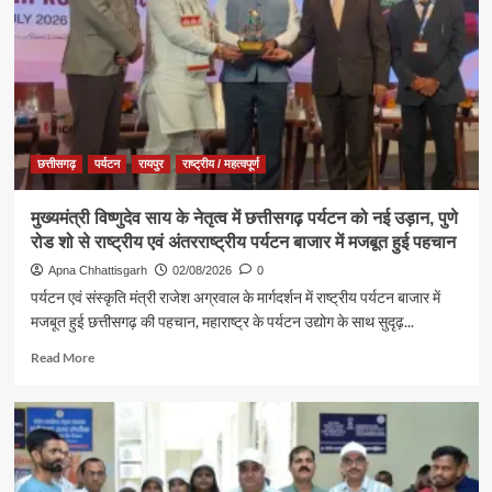
मुक्त
युवा,
विकसित
भारत
संकल्प
अभियान’
के
कार्यक्रम
छत्तीसगढ़
पर्यटन
रायपुर
राष्ट्रीय / महत्वपूर्ण
में
पर्यटन,
मुख्यमंत्री विष्णुदेव साय के नेतृत्व में छत्तीसगढ़ पर्यटन को नई उड़ान, पुणे
संस्कृति
रोड शो से राष्ट्रीय एवं अंतरराष्ट्रीय पर्यटन बाजार में मजबूत हुई पहचान
एवं
धर्मस्व
Apna Chhattisgarh
02/08/2026
0
मंत्री
पर्यटन एवं संस्कृति मंत्री राजेश अग्रवाल के मार्गदर्शन में राष्ट्रीय पर्यटन बाजार में
श्री
मजबूत हुई छत्तीसगढ़ की पहचान, महाराष्ट्र के पर्यटन उद्योग के साथ सुदृढ़...
राजेश
अग्रवाल
Read
Read More
हुए
more
शामिल
about
मुख्यमंत्री
विष्णुदेव
साय
के