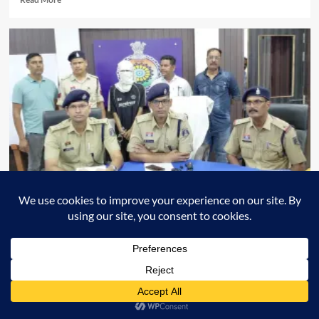
more
about
कई
वर्षों
से
फरार
₹5
हजार
का
इनामी
चिटफंड
आरोपी
गिरफ्तार
क्राइम
छत्तीसगढ़
दुर्ग
दुर्ग-धमधा रोड पर लूट के दौरान हत्या का 48 घंटे में खुलासा, एक आरोपी
समेत तीन नाबालिग अभिरक्षा में
Apna Chhattisgarh
05/08/2026
0
100 से अधिक सीसीटीवी फुटेज और तकनीकी साक्ष्यों से पुलिस पहुंची आरोपियों तक,
हत्या में प्रयुक्त हथियार व लूटी गई नगदी बरामद दुर्ग । दुर्ग-धमधा...
Read
Read More