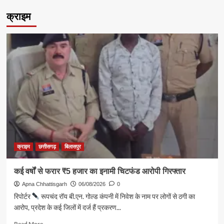
एनटीपीसी
क्राइम
कोरबा
में
जूनियर
बालक
अंतर-
जिला
राज्य
फुटबॉल
चैंपियनशिप
का
शुभारंभ,
उभरती
प्रतिभाओं
को
क्राइम
छत्तीसगढ़
बिलासपुर
मिलेगा
नया
मंच
कई वर्षों से फरार ₹5 हजार का इनामी चिटफंड आरोपी गिरफ्तार
Apna Chhattisgarh
06/08/2026
0
रिपोर्टर
रूपचंद रॉय बी.एन. गोल्ड कंपनी में निवेश के नाम पर लोगों से ठगी का
आरोप, प्रदेश के कई जिलों में दर्ज हैं प्रकरण...
Read
Read More