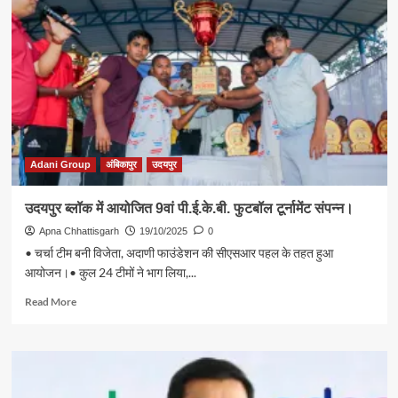
Adani Group
अंबिकापुर
उदयपुर
उदयपुर ब्लॉक में आयोजित 9वां पी.ई.के.बी. फुटबॉल टूर्नामेंट संपन्न।
Apna Chhattisgarh
19/10/2025
0
• चर्चा टीम बनी विजेता, अदाणी फाउंडेशन की सीएसआर पहल के तहत हुआ
आयोजन।• कुल 24 टीमों ने भाग लिया,...
Read
Read More
more
about
उदयपुर
ब्लॉक
में