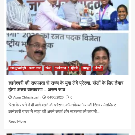
खेल
अधोसंरचना
की
मजबूती
और
खेलों
के
लिए
बेहतर
वातावरण
तैयार
करने
उप मुख्यमंत्री : अरुण साव
खेल
छत्तीसगढ़
मुंगेली
रायपुर
लोरमी
मुख्यमंत्री
खेल
ज्ञानेश्वरी की सफलता से राज्य के युवा लेंगे प्रेरणा, खेलों के लिए तैयार
उत्कर्ष
होगा अच्छा वातावरण – अरुण साव
मिशन
के
Apna Chhattisgarh
04/08/2026
0
लिए
पिता के सपने ने दी आगे बढ़ने की प्रेरणा, कॉमनवेल्थ गेम्स की सिल्वर मेडलिस्ट
100
ज्ञानेश्वरी यादव ने साझा की अपने संघर्ष और सफलता की कहानी...
करोड़
का
Read
Read More
प्रावधान
more
about