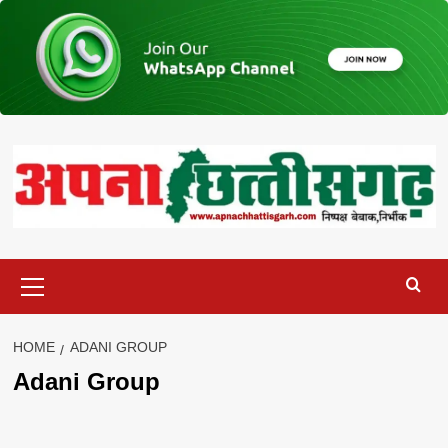
Skip
to
content
Primary
Menu
HOME
ADANI GROUP
Adani Group