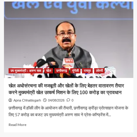
मंत्री
राजेश
अग्रवाल
ने
युवाओं
को
दिलाया
नशामुक्त
भारत
का
संकल्प,
विकसित
उप मुख्यमंत्री : अरुण साव
खेल
छत्तीसगढ़
मुंगेली
रायपुर
लोरमी
भारत
के
निर्माण
खेल अधोसंरचना की मजबूती और खेलों के लिए बेहतर वातावरण तैयार
में
करने मुख्यमंत्री खेल उत्कर्ष मिशन के लिए 100 करोड़ का प्रावधान
सक्रिय
भागीदारी
Apna Chhattisgarh
04/08/2026
0
का
छत्तीसगढ़ में हॉकी लीग के आयोजन की तैयारी, छत्तीसगढ़ क्रीड़ा प्रोत्साहन योजना के
किया
लिए 57 करोड़ का बजट उप मुख्यमंत्री अरुण साव ने प्रेस-कॉन्फ्रेंस में...
आह्वान
Read
Read More
more
about