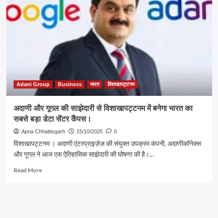
आयोजित
9वां
पी.ई.के.बी.
फुटबॉल
टूर्नामेंट
संपन्न।
Adani Group
Business
भारत
विशाखापट्टनम
अदाणी और गूगल की साझेदारी से विशाखापट्टनम में बनेगा भारत का
सबसे बड़ा डेटा सेंटर कैंपस।
Apna Chhattisgarh
15/10/2025
0
विशाखापट्टनम । अदाणी एंटरप्राइज़ेज़ की संयुक्त उपक्रम कंपनी, अदाणीकॉनेक्स
और गूगल ने आज एक ऐतिहासिक साझेदारी की घोषणा की है।...
Read
Read More
more
about
अदाणी
और
गूगल