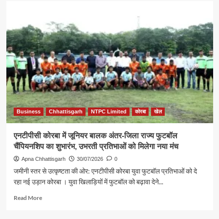
आत्मरक्षा
प्रशिक्षण
से
बेटियों
में
आत्मविश्वास,
अनुशासन
और
नेतृत्व
क्षमता
का
होता
Business
Chhattisgarh
NTPC Limited
कोरबा
खेल
है
विकास
एनटीपीसी कोरबा में जूनियर बालक अंतर-जिला राज्य फुटबॉल
:
चैंपियनशिप का शुभारंभ, उभरती प्रतिभाओं को मिलेगा नया मंच
मंत्री
लखन
Apna Chhattisgarh
30/07/2026
0
लाल
जमीनी स्तर से उत्कृष्टता की ओर: एनटीपीसी कोरबा युवा फुटबॉल प्रतिभाओं को दे
देवांगन
रहा नई उड़ान कोरबा । युवा खिलाड़ियों में फुटबॉल को बढ़ावा देने...
Read
Read More
more
about