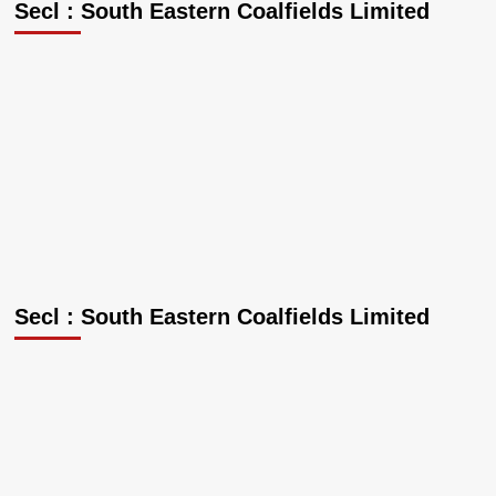
Secl : South Eastern Coalfields Limited
की
साझेदारी
से
विशाखापट्टनम
में
बनेगा
भारत
का
सबसे
बड़ा
डेटा
सेंटर
कैंपस।
Secl : South Eastern Coalfields Limited