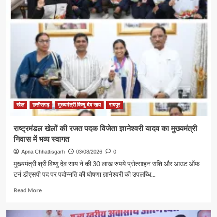
रजत
पदक
विजेता
ज्ञानेश्वरी
यादव
से
शिक्षा
मंत्री
गजेंद्र
यादव
ने
की
खेल
छत्तीसगढ़
मुख्यमंत्री विष्णु देव साय
रायपुर
आत्मीय
मुलाकात
राष्ट्रमंडल खेलों की रजत पदक विजेता ज्ञानेश्वरी यादव का मुख्यमंत्री
निवास में भव्य स्वागत
Apna Chhattisgarh
03/08/2026
0
मुख्यमंत्री श्री विष्णु देव साय ने की 30 लाख रुपये प्रोत्साहन राशि और आउट ऑफ
टर्न डीएसपी पद पर पदोन्नति की घोषणा ज्ञानेश्वरी की उपलब्धि...
Read
Read More
more
about
राष्ट्रमंडल