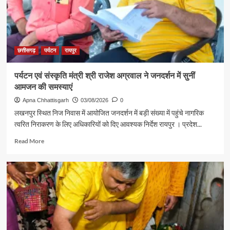
मंत्री
गजेंद्र
यादव
ने
की
छत्तीसगढ़
पर्यटन
रायपुर
आत्मीय
मुलाकात
पर्यटन एवं संस्कृति मंत्री श्री राजेश अग्रवाल ने जनदर्शन में सुनीं
आमजन की समस्याएं
Apna Chhattisgarh
03/08/2026
0
लखनपुर स्थित निज निवास में आयोजित जनदर्शन में बड़ी संख्या में पहुंचे नागरिक
त्वरित निराकरण के लिए अधिकारियों को दिए आवश्यक निर्देश रायपुर । प्रदेश...
Read
Read More
more
about
पर्यटन
एवं
संस्कृति
मंत्री
श्री
राजेश
अग्रवाल