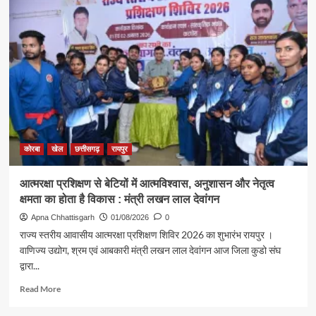
खेलों
की
रजत
पदक
विजेता
ज्ञानेश्वरी
यादव
का
मुख्यमंत्री
निवास
में
कोरबा
खेल
छत्तीसगढ़
रायपुर
भव्य
स्वागत
आत्मरक्षा प्रशिक्षण से बेटियों में आत्मविश्वास, अनुशासन और नेतृत्व
क्षमता का होता है विकास : मंत्री लखन लाल देवांगन
Apna Chhattisgarh
01/08/2026
0
राज्य स्तरीय आवासीय आत्मरक्षा प्रशिक्षण शिविर 2026 का शुभारंभ रायपुर ।
वाणिज्य उद्योग, श्रम एवं आबकारी मंत्री लखन लाल देवांगन आज जिला कुडो संघ
द्वारा...
Read
Read More
more
about