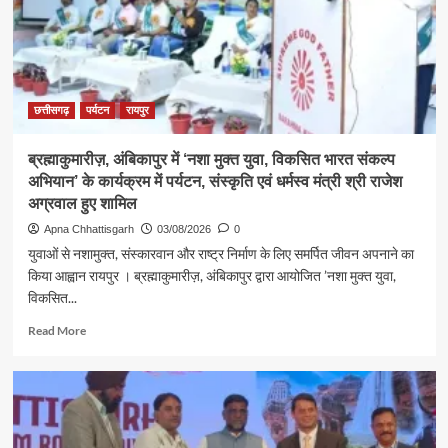
मंत्री
श्री
राजेश
अग्रवाल
ने
लखनपुर
छत्तीसगढ़
पर्यटन
रायपुर
शिव
मंदिर
ब्रह्माकुमारीज़, अंबिकापुर में ‘नशा मुक्त युवा, विकसित भारत संकल्प
में
अभियान’ के कार्यक्रम में पर्यटन, संस्कृति एवं धर्मस्व मंत्री श्री राजेश
विधि-
विधान
अग्रवाल हुए शामिल
से
Apna Chhattisgarh
03/08/2026
0
किया
युवाओं से नशामुक्त, संस्कारवान और राष्ट्र निर्माण के लिए समर्पित जीवन अपनाने का
जलाभिषेक,
किया आह्वान रायपुर । ब्रह्माकुमारीज़, अंबिकापुर द्वारा आयोजित ’नशा मुक्त युवा,
प्रदेशवासियों
विकसित...
के
सुख,
Read
Read More
शांति,
more
समृद्धि
about
और
ब्रह्माकुमारीज़,
खुशहाली
अंबिकापुर
की
में
कामना
‘नशा