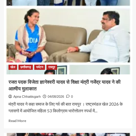
ज्ञानेश्वरी
की
सफलता
से
राज्य
के
युवा
लेंगे
प्रेरणा,
खेलों
के
लिए
खेल
छत्तीसगढ़
पर्यटन
रायपुर
तैयार
होगा
रजत पदक विजेता ज्ञानेश्वरी यादव से शिक्षा मंत्री गजेंद्र यादव ने की
अच्छा
आत्मीय मुलाकात
वातावरण
–
Apna Chhattisgarh
04/08/2026
0
अरुण
मंत्री यादव ने कहा समाज के लिए गर्व की बात रायपुर । राष्ट्रमंडल खेल 2026 के
साव
ग्लासगो में आयोजित महिला 53 किलोग्राम भारोत्तोलन स्पर्धा में...
Read
Read More
more
about