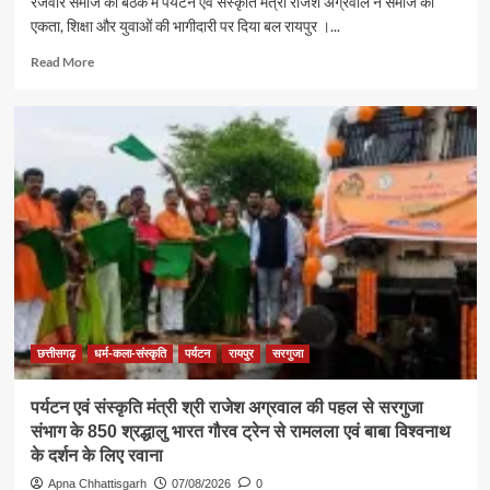
रजवार समाज की बैठक में पर्यटन एवं संस्कृति मंत्री राजेश अग्रवाल ने समाज की
एकता, शिक्षा और युवाओं की भागीदारी पर दिया बल रायपुर ।...
Read
Read More
more
about
समाज
की
एकजुटता
सामाजिक
विकास
की
सबसे
बड़ी
शक्ति
:
राजेश
अग्रवाल
छत्तीसगढ़
धर्म-कला-संस्कृति
पर्यटन
रायपुर
सरगुजा
पर्यटन एवं संस्कृति मंत्री श्री राजेश अग्रवाल की पहल से सरगुजा
संभाग के 850 श्रद्धालु भारत गौरव ट्रेन से रामलला एवं बाबा विश्वनाथ
के दर्शन के लिए रवाना
Apna Chhattisgarh
07/08/2026
0