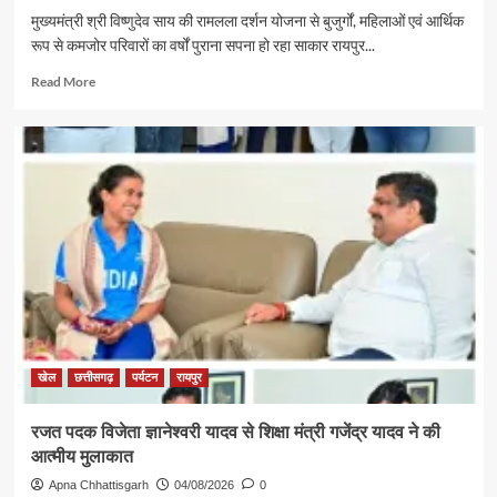
मुख्यमंत्री श्री विष्णुदेव साय की रामलला दर्शन योजना से बुजुर्गों, महिलाओं एवं आर्थिक
रूप से कमजोर परिवारों का वर्षों पुराना सपना हो रहा साकार रायपुर...
Read
Read More
more
about
पर्यटन
एवं
संस्कृति
मंत्री
श्री
राजेश
अग्रवाल
की
पहल
से
सरगुजा
संभाग
खेल
छत्तीसगढ़
पर्यटन
रायपुर
के
850
रजत पदक विजेता ज्ञानेश्वरी यादव से शिक्षा मंत्री गजेंद्र यादव ने की
श्रद्धालु
आत्मीय मुलाकात
भारत
गौरव
Apna Chhattisgarh
04/08/2026
0