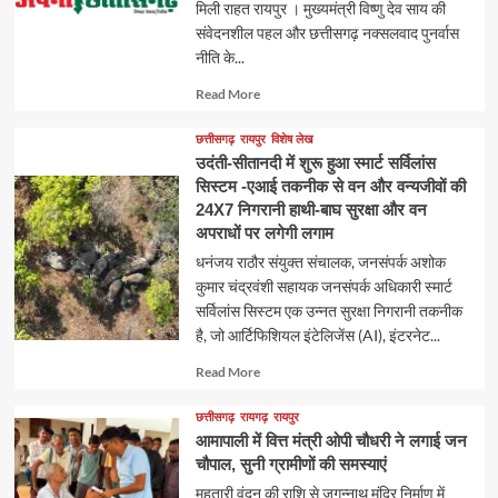
मिली राहत रायपुर । मुख्यमंत्री विष्णु देव साय की
संवेदनशील पहल और छत्तीसगढ़ नक्सलवाद पुनर्वास
नीति के...
Read
Read More
more
about
छत्तीसगढ़
रायपुर
विशेष लेख
उदंती-सीतानदी में शुरू हुआ स्मार्ट सर्विलांस
सिस्टम -एआई तकनीक से वन और वन्यजीवों की
24X7 निगरानी हाथी-बाघ सुरक्षा और वन
अपराधों पर लगेगी लगाम
धनंजय राठौर संयुक्त संचालक, जनसंपर्क अशोक
कुमार चंद्रवंशी सहायक जनसंपर्क अधिकारी स्मार्ट
सर्विलांस सिस्टम एक उन्नत सुरक्षा निगरानी तकनीक
है, जो आर्टिफिशियल इंटेलिजेंस (AI), इंटरनेट...
Read
Read More
more
about
छत्तीसगढ़
रायगढ़
रायपुर
आमापाली में वित्त मंत्री ओपी चौधरी ने लगाई जन
चौपाल, सुनी ग्रामीणों की समस्याएं
महतारी वंदन की राशि से जगन्नाथ मंदिर निर्माण में