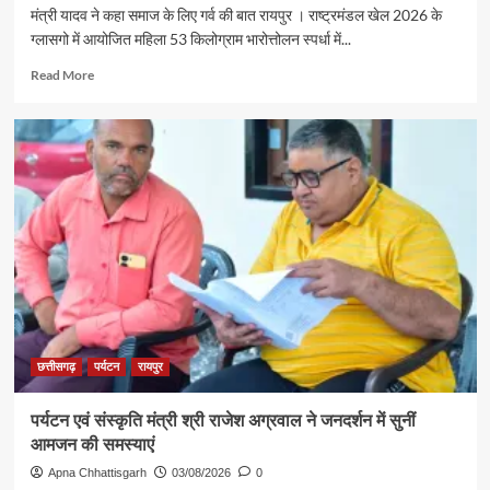
ट्रेन
मंत्री यादव ने कहा समाज के लिए गर्व की बात रायपुर । राष्ट्रमंडल खेल 2026 के
से
ग्लासगो में आयोजित महिला 53 किलोग्राम भारोत्तोलन स्पर्धा में...
रामलला
एवं
Read
Read More
बाबा
more
विश्वनाथ
about
के
रजत
दर्शन
पदक
के
विजेता
लिए
ज्ञानेश्वरी
रवाना
यादव
से
शिक्षा
मंत्री
गजेंद्र
यादव
ने
की
छत्तीसगढ़
पर्यटन
रायपुर
आत्मीय
मुलाकात
पर्यटन एवं संस्कृति मंत्री श्री राजेश अग्रवाल ने जनदर्शन में सुनीं
आमजन की समस्याएं
Apna Chhattisgarh
03/08/2026
0