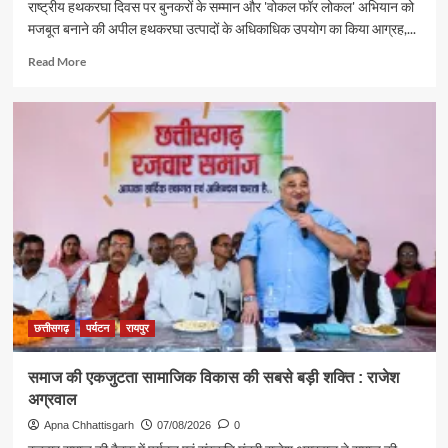
राष्ट्रीय हथकरघा दिवस पर बुनकरों के सम्मान और 'वोकल फॉर लोकल' अभियान को
मजबूत बनाने की अपील हथकरघा उत्पादों के अधिकाधिक उपयोग का किया आग्रह,...
Read
Read More
more
about
पर्यटन
एवं
संस्कृति
मंत्री
राजेश
अग्रवाल
ने
दिया
स्वदेशी
अपनाने
का
संदेश
छत्तीसगढ़
पर्यटन
रायपुर
समाज की एकजुटता सामाजिक विकास की सबसे बड़ी शक्ति : राजेश
अग्रवाल
Apna Chhattisgarh
07/08/2026
0