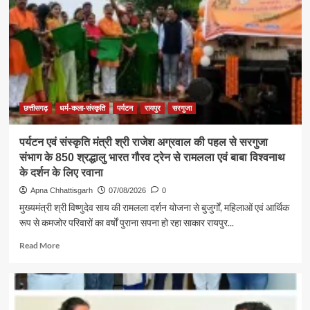
सामाजिक
विकास
की
सबसे
बड़ी
शक्ति
:
राजेश
अग्रवाल
छत्तीसगढ़
धर्म-कला-संस्कृति
पर्यटन
रायपुर
सरगुजा
पर्यटन एवं संस्कृति मंत्री श्री राजेश अग्रवाल की पहल से सरगुजा
संभाग के 850 श्रद्धालु भारत गौरव ट्रेन से रामलला एवं बाबा विश्वनाथ
के दर्शन के लिए रवाना
Apna Chhattisgarh
07/08/2026
0
मुख्यमंत्री श्री विष्णुदेव साय की रामलला दर्शन योजना से बुजुर्गों, महिलाओं एवं आर्थिक
रूप से कमजोर परिवारों का वर्षों पुराना सपना हो रहा साकार रायपुर...
Read
Read More
more
about
पर्यटन
एवं
संस्कृति