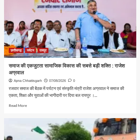
मंत्री
राजेश
अग्रवाल
ने
दिया
स्वदेशी
अपनाने
का
संदेश
छत्तीसगढ़
पर्यटन
रायपुर
समाज की एकजुटता सामाजिक विकास की सबसे बड़ी शक्ति : राजेश
अग्रवाल
Apna Chhattisgarh
07/08/2026
0
रजवार समाज की बैठक में पर्यटन एवं संस्कृति मंत्री राजेश अग्रवाल ने समाज की
एकता, शिक्षा और युवाओं की भागीदारी पर दिया बल रायपुर ।...
Read
Read More
more
about
समाज
की
एकजुटता