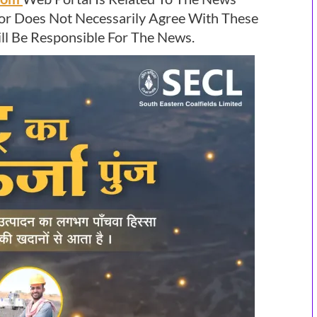
or Does Not Necessarily Agree With These
l Be Responsible For The News.