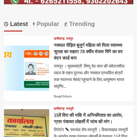
Latest
Popular
Trending
छत्तीसगढ़
रायपुर
नक्सल पीड़ित बुजुर्ग महिला को मिला स्वास्थ्य
सुरक्षा का सहारा 78 वर्षीय वंजाम चिंगे का वय
वंदन कार्ड बना
रायपुर । मुख्यमंत्री विष्णु देव साय की संवेदनशील
पहल के तहत दूरस्थ और नक्सल प्रभावित क्षेत्रों
तक स्वास्थ्य सेवाएं पहुंचाने के लिए आयुष्मान भारत
संतृप्ति...
Read
Read More
more
about
छत्तीसगढ़
मस्तूरी
15वें वित्त की राशि में अनियमितता का आरोप,
ग्राम पंचायत लोहर्सी में जांच की मांग।
रिपोर्टर
रूपचंद रॉय मस्तूरी । विकासखंड मस्तूरी
के अंतर्गत ग्राम पंचायत लोहर्सी में पंचायत 15वे वित्त