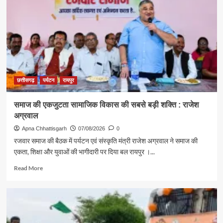
मंत्री
राजेश
अग्रवाल
ने
दिया
स्वदेशी
अपनाने
का
संदेश
छत्तीसगढ़
पर्यटन
रायपुर
समाज की एकजुटता सामाजिक विकास की सबसे बड़ी शक्ति : राजेश
अग्रवाल
Apna Chhattisgarh
07/08/2026
0
रजवार समाज की बैठक में पर्यटन एवं संस्कृति मंत्री राजेश अग्रवाल ने समाज की
एकता, शिक्षा और युवाओं की भागीदारी पर दिया बल रायपुर ।...
Read
Read More
more
about
समाज
की
एकजुटता