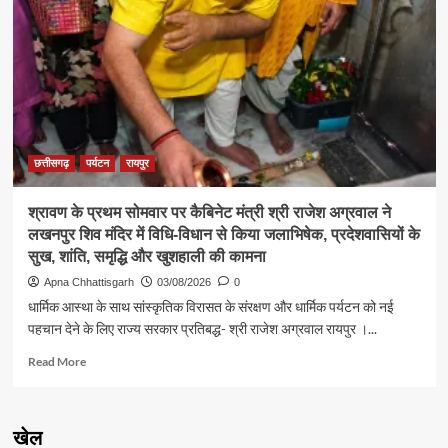
मंत्री
श्री
राजेश
अग्रवाल
ने
जनदर्शन
में
सुनीं
आमजन
छत्तीसगढ़
पर्यटन
रायपुर
की
समस्याएं
श्रावण के प्रथम सोमवार पर कैबिनेट मंत्री श्री राजेश अग्रवाल ने
लखनपुर शिव मंदिर में विधि-विधान से किया जलाभिषेक, प्रदेशवासियों के
सुख, शांति, समृद्धि और खुशहाली की कामना
Apna Chhattisgarh
03/08/2026
0
धार्मिक आस्था के साथ सांस्कृतिक विरासत के संरक्षण और धार्मिक पर्यटन को नई
पहचान देने के लिए राज्य सरकार प्रतिबद्ध- श्री राजेश अग्रवाल रायपुर ।...
Read
Read More
more
about
श्रावण
खेल
के