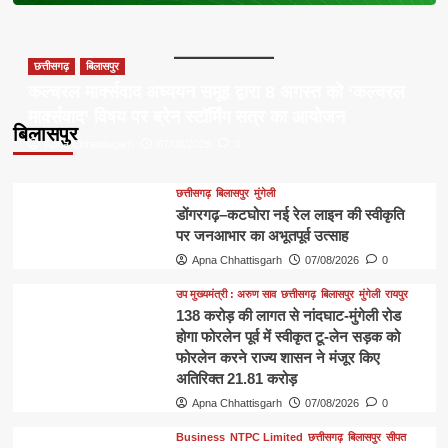
छत्तीसगढ़
बिलासपुर
कल्चरल मार्क्सवाद अध्ययन समूह द्वारा 8 अगस्त को ‘कल्चरल
मार्क्सवाद’ विषय पर ब्रेन स्टॉर्मिंग सत्र का आयोजन
बिलासपुर
Apna Chhattisgarh
07/08/2026
0
छत्तीसगढ़
बिलासपुर
मुंगेली
डोंगरगढ़–कटघोरा नई रेल लाइन की स्वीकृति
पर जनआभार का अभूतपूर्व उत्साह
Apna Chhattisgarh
07/08/2026
0
उप मुख्यमंत्री : अरुण साव
छत्तीसगढ़
बिलासपुर
मुंगेली
रायपुर
138 करोड़ की लागत से नांदघाट-मुंगेली रोड
होगा फोरलेन पूर्व में स्वीकृत टू-लेन सड़क को
फोरलेन करने राज्य शासन ने मंजूर किए
अतिरिक्त 21.81 करोड़
Apna Chhattisgarh
07/08/2026
0
Business
NTPC Limited
छत्तीसगढ़
बिलासपुर
सीपत