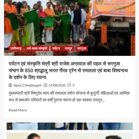
सामाजिक
विकास
की
सबसे
बड़ी
शक्ति
:
राजेश
अग्रवाल
छत्तीसगढ़
धर्म-कला-संस्कृति
पर्यटन
रायपुर
सरगुजा
पर्यटन एवं संस्कृति मंत्री श्री राजेश अग्रवाल की पहल से सरगुजा
संभाग के 850 श्रद्धालु भारत गौरव ट्रेन से रामलला एवं बाबा विश्वनाथ
के दर्शन के लिए रवाना
Apna Chhattisgarh
07/08/2026
0
मुख्यमंत्री श्री विष्णुदेव साय की रामलला दर्शन योजना से बुजुर्गों, महिलाओं एवं आर्थिक
रूप से कमजोर परिवारों का वर्षों पुराना सपना हो रहा साकार रायपुर...
Read
Read More
more
about
पर्यटन
एवं
संस्कृति