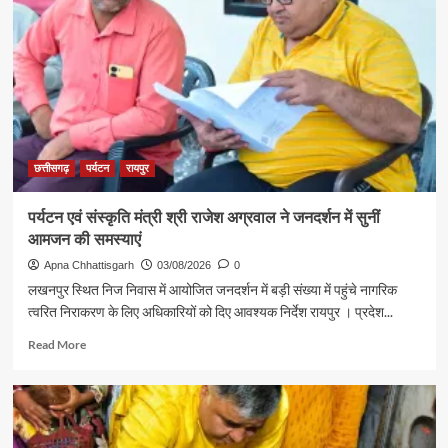
लिए
ज्ञानेश्वरी
रवाना
यादव
से
शिक्षा
मंत्री
गजेंद्र
यादव
ने
की
छत्तीसगढ़
पर्यटन
रायपुर
आत्मीय
मुलाकात
पर्यटन एवं संस्कृति मंत्री श्री राजेश अग्रवाल ने जनदर्शन में सुनीं
आमजन की समस्याएं
Apna Chhattisgarh
03/08/2026
0
लखनपुर स्थित निज निवास में आयोजित जनदर्शन में बड़ी संख्या में पहुंचे नागरिक
त्वरित निराकरण के लिए अधिकारियों को दिए आवश्यक निर्देश रायपुर । प्रदेश...
Read
Read More
more
about
पर्यटन
एवं
संस्कृति