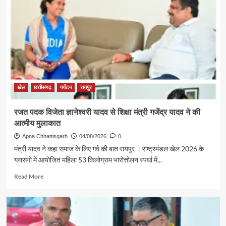
मंत्री
श्री
राजेश
अग्रवाल
की
पहल
से
सरगुजा
संभाग
खेल
छत्तीसगढ़
पर्यटन
रायपुर
के
850
रजत पदक विजेता ज्ञानेश्वरी यादव से शिक्षा मंत्री गजेंद्र यादव ने की
श्रद्धालु
आत्मीय मुलाकात
भारत
गौरव
Apna Chhattisgarh
04/08/2026
0
ट्रेन
मंत्री यादव ने कहा समाज के लिए गर्व की बात रायपुर । राष्ट्रमंडल खेल 2026 के
से
ग्लासगो में आयोजित महिला 53 किलोग्राम भारोत्तोलन स्पर्धा में...
रामलला
एवं
Read
Read More
बाबा
more
विश्वनाथ
about
के
रजत
दर्शन
पदक
के
विजेता