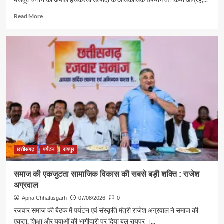
Read
Read More
more
about
पर्यटन
एवं
संस्कृति
मंत्री
राजेश
अग्रवाल
ने
दिया
स्वदेशी
अपनाने
का
संदेश
छत्तीसगढ़
पर्यटन
रायपुर
समाज की एकजुटता सामाजिक विकास की सबसे बड़ी शक्ति : राजेश
अग्रवाल
Apna Chhattisgarh
07/08/2026
0
रजवार समाज की बैठक में पर्यटन एवं संस्कृति मंत्री राजेश अग्रवाल ने समाज की
एकता, शिक्षा और युवाओं की भागीदारी पर दिया बल रायपुर ।...