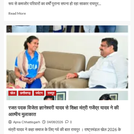
रूप से कमजोर परिवारों का वर्षों पुराना सपना हो रहा साकार रायपुर...
Read
Read More
more
about
पर्यटन
एवं
संस्कृति
मंत्री
श्री
राजेश
अग्रवाल
की
पहल
से
सरगुजा
संभाग
खेल
छत्तीसगढ़
पर्यटन
रायपुर
के
850
रजत पदक विजेता ज्ञानेश्वरी यादव से शिक्षा मंत्री गजेंद्र यादव ने की
श्रद्धालु
आत्मीय मुलाकात
भारत
गौरव
Apna Chhattisgarh
04/08/2026
0
ट्रेन
मंत्री यादव ने कहा समाज के लिए गर्व की बात रायपुर । राष्ट्रमंडल खेल 2026 के
से