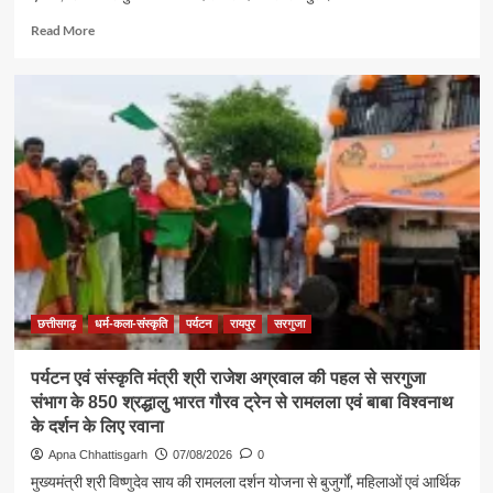
Read
Read More
more
about
समाज
की
एकजुटता
सामाजिक
विकास
की
सबसे
बड़ी
शक्ति
:
राजेश
अग्रवाल
छत्तीसगढ़
धर्म-कला-संस्कृति
पर्यटन
रायपुर
सरगुजा
पर्यटन एवं संस्कृति मंत्री श्री राजेश अग्रवाल की पहल से सरगुजा
संभाग के 850 श्रद्धालु भारत गौरव ट्रेन से रामलला एवं बाबा विश्वनाथ
के दर्शन के लिए रवाना
Apna Chhattisgarh
07/08/2026
0
मुख्यमंत्री श्री विष्णुदेव साय की रामलला दर्शन योजना से बुजुर्गों, महिलाओं एवं आर्थिक