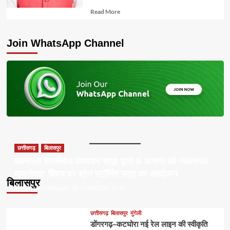
Read
Read More
more
about
Join WhatsApp Channel
छत्तीसगढ़
बिलासपुर
कल्चरल मार्क्सवाद अध्ययन समूह द्वारा 8 अगस्त को ‘कल्चरल
मार्क्सवाद’ विषय पर ब्रेन स्टॉर्मिंग सत्र का आयोजन
बिलासपुर
Apna Chhattisgarh
07/08/2026
0
छत्तीसगढ़
बिलासपुर
मुंगेली
डोंगरगढ़–कटघोरा नई रेल लाइन की स्वीकृति