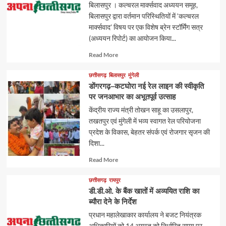
बिलासपुर । कल्चरल मार्क्सवाद अध्ययन समूह,
बिलासपुर द्वारा वर्तमान परिस्थितियों में ‘कल्चरल
मार्क्सवाद’ विषय पर एक विशेष ब्रेन स्टॉर्मिंग सत्र
(अध्ययन रिपोर्ट) का आयोजन किया...
Read
Read More
more
about
छत्तीसगढ़
बिलासपुर
मुंगेली
डोंगरगढ़–कटघोरा नई रेल लाइन की स्वीकृति
पर जनआभार का अभूतपूर्व उत्साह
केंद्रीय राज्य मंत्री तोखन साहू का उसलापुर,
तखतपुर एवं मुंगेली में भव्य स्वागत रेल परियोजना
प्रदेश के विकास, बेहतर संपर्क एवं रोजगार सृजन की
दिशा...
Read
Read More
more
about
छत्तीसगढ़
रायपुर
डी.डी.ओ. के बैंक खातों में अव्ययित राशि का
ब्यौरा देने के निर्देश
प्रधान महालेखाकार कार्यालय ने बजट नियंत्रक
अधिकारियों को 14 अगस्त को निर्धारित समय पर