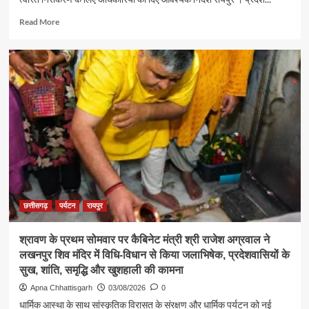
Read
Read More
more
about
पर्यटन
एवं
संस्कृति
मंत्री
श्री
राजेश
अग्रवाल
ने
जनदर्शन
में
सुनीं
आमजन
छत्तीसगढ़
पर्यटन
रायपुर
की
समस्याएं
श्रावण के प्रथम सोमवार पर कैबिनेट मंत्री श्री राजेश अग्रवाल ने
लखनपुर शिव मंदिर में विधि-विधान से किया जलाभिषेक, प्रदेशवासियों के
सुख, शांति, समृद्धि और खुशहाली की कामना
Apna Chhattisgarh
03/08/2026
0
धार्मिक आस्था के साथ सांस्कृतिक विरासत के संरक्षण और धार्मिक पर्यटन को नई