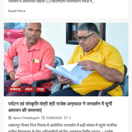
ग्लासगो में आयोजित महिला 53 किलोग्राम भारोत्तोलन स्पर्धा में...
Read
Read More
more
about
रजत
पदक
विजेता
ज्ञानेश्वरी
यादव
से
शिक्षा
मंत्री
गजेंद्र
यादव
ने
की
छत्तीसगढ़
पर्यटन
रायपुर
आत्मीय
मुलाकात
पर्यटन एवं संस्कृति मंत्री श्री राजेश अग्रवाल ने जनदर्शन में सुनीं
आमजन की समस्याएं
Apna Chhattisgarh
03/08/2026
0
लखनपुर स्थित निज निवास में आयोजित जनदर्शन में बड़ी संख्या में पहुंचे नागरिक
त्वरित निराकरण के लिए अधिकारियों को दिए आवश्यक निर्देश रायपुर । प्रदेश...