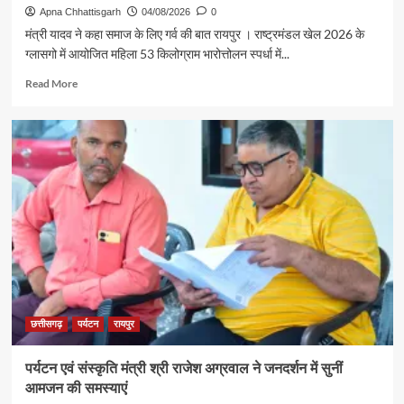
गौरव
Apna Chhattisgarh
04/08/2026
0
ट्रेन
मंत्री यादव ने कहा समाज के लिए गर्व की बात रायपुर । राष्ट्रमंडल खेल 2026 के
से
ग्लासगो में आयोजित महिला 53 किलोग्राम भारोत्तोलन स्पर्धा में...
रामलला
एवं
Read
Read More
बाबा
more
विश्वनाथ
about
के
रजत
दर्शन
पदक
के
विजेता
लिए
ज्ञानेश्वरी
रवाना
यादव
से
शिक्षा
मंत्री
गजेंद्र
यादव
ने
की
छत्तीसगढ़
पर्यटन
रायपुर
आत्मीय
मुलाकात
पर्यटन एवं संस्कृति मंत्री श्री राजेश अग्रवाल ने जनदर्शन में सुनीं
आमजन की समस्याएं