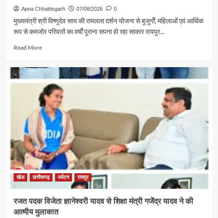
Apna Chhattisgarh
07/08/2026
0
मुख्यमंत्री श्री विष्णुदेव साय की रामलला दर्शन योजना से बुजुर्गों, महिलाओं एवं आर्थिक
रूप से कमजोर परिवारों का वर्षों पुराना सपना हो रहा साकार रायपुर...
Read
Read More
more
about
पर्यटन
एवं
संस्कृति
मंत्री
श्री
राजेश
अग्रवाल
की
पहल
से
सरगुजा
संभाग
खेल
छत्तीसगढ़
पर्यटन
रायपुर
के
850
रजत पदक विजेता ज्ञानेश्वरी यादव से शिक्षा मंत्री गजेंद्र यादव ने की
श्रद्धालु
आत्मीय मुलाकात
भारत