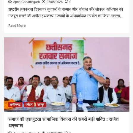
Apna Chhattisgarh
07/08/2026
0
राष्ट्रीय हथकरघा दिवस पर बुनकरों के सम्मान और 'वोकल फॉर लोकल' अभियान को
मजबूत बनाने की अपील हथकरघा उत्पादों के अधिकाधिक उपयोग का किया आग्रह,...
Read
Read More
more
about
पर्यटन
एवं
संस्कृति
मंत्री
राजेश
अग्रवाल
ने
दिया
स्वदेशी
अपनाने
का
संदेश
छत्तीसगढ़
पर्यटन
रायपुर
समाज की एकजुटता सामाजिक विकास की सबसे बड़ी शक्ति : राजेश
अग्रवाल