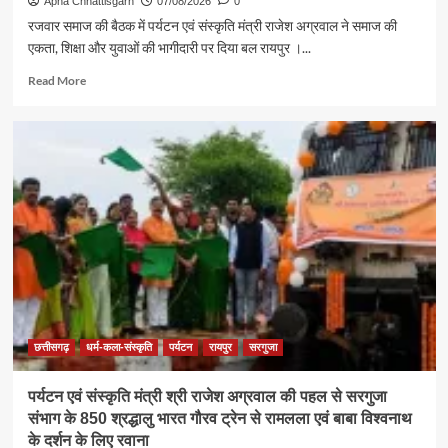
Apna Chhattisgarh
07/08/2026
0
रजवार समाज की बैठक में पर्यटन एवं संस्कृति मंत्री राजेश अग्रवाल ने समाज की
एकता, शिक्षा और युवाओं की भागीदारी पर दिया बल रायपुर ।...
Read
Read More
more
about
समाज
की
एकजुटता
सामाजिक
विकास
की
सबसे
बड़ी
शक्ति
:
राजेश
अग्रवाल
छत्तीसगढ़
धर्म-कला-संस्कृति
पर्यटन
रायपुर
सरगुजा
पर्यटन एवं संस्कृति मंत्री श्री राजेश अग्रवाल की पहल से सरगुजा
संभाग के 850 श्रद्धालु भारत गौरव ट्रेन से रामलला एवं बाबा विश्वनाथ
के दर्शन के लिए रवाना