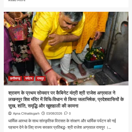
more
about
पर्यटन
एवं
संस्कृति
मंत्री
श्री
राजेश
अग्रवाल
ने
जनदर्शन
में
सुनीं
आमजन
छत्तीसगढ़
पर्यटन
रायपुर
की
समस्याएं
श्रावण के प्रथम सोमवार पर कैबिनेट मंत्री श्री राजेश अग्रवाल ने
लखनपुर शिव मंदिर में विधि-विधान से किया जलाभिषेक, प्रदेशवासियों के
सुख, शांति, समृद्धि और खुशहाली की कामना
Apna Chhattisgarh
03/08/2026
0
धार्मिक आस्था के साथ सांस्कृतिक विरासत के संरक्षण और धार्मिक पर्यटन को नई
पहचान देने के लिए राज्य सरकार प्रतिबद्ध- श्री राजेश अग्रवाल रायपुर ।...