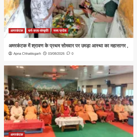
अमरकंटक
धर्म-कला-संस्कृति
मध्य प्रदेश
अमरकंटक में श्रावण के प्रथम सोमवार पर उमड़ा आस्था का महासागर ,
Apna Chhattisgarh
03/08/2026
0
अमरकंटक