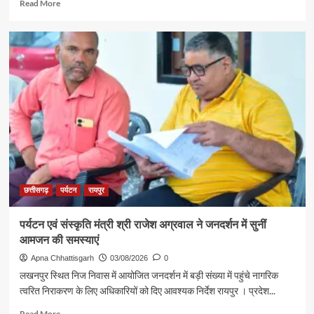
Read
Read More
बाबा
more
विश्वनाथ
about
के
रजत
दर्शन
पदक
के
विजेता
लिए
ज्ञानेश्वरी
रवाना
यादव
से
शिक्षा
मंत्री
गजेंद्र
यादव
ने
की
छत्तीसगढ़
पर्यटन
रायपुर
आत्मीय
मुलाकात
पर्यटन एवं संस्कृति मंत्री श्री राजेश अग्रवाल ने जनदर्शन में सुनीं
आमजन की समस्याएं
Apna Chhattisgarh
03/08/2026
0
लखनपुर स्थित निज निवास में आयोजित जनदर्शन में बड़ी संख्या में पहुंचे नागरिक
त्वरित निराकरण के लिए अधिकारियों को दिए आवश्यक निर्देश रायपुर । प्रदेश...
Read
Read More