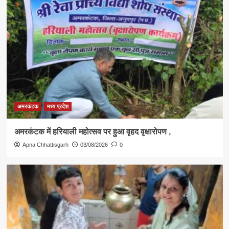
अमरकंटक
मध्य प्रदेश
अमरकंटक में हरियाली महोत्सव पर हुआ वृहद वृक्षारोपण ,
Apna Chhattisgarh
03/08/2026
0