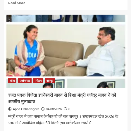
Read
Read More
more
about
पर्यटन
एवं
संस्कृति
मंत्री
श्री
राजेश
अग्रवाल
की
पहल
से
सरगुजा
संभाग
खेल
छत्तीसगढ़
पर्यटन
रायपुर
के
850
रजत पदक विजेता ज्ञानेश्वरी यादव से शिक्षा मंत्री गजेंद्र यादव ने की
श्रद्धालु
आत्मीय मुलाकात
भारत
गौरव
Apna Chhattisgarh
04/08/2026
0
ट्रेन
मंत्री यादव ने कहा समाज के लिए गर्व की बात रायपुर । राष्ट्रमंडल खेल 2026 के
से
ग्लासगो में आयोजित महिला 53 किलोग्राम भारोत्तोलन स्पर्धा में...
रामलला
एवं