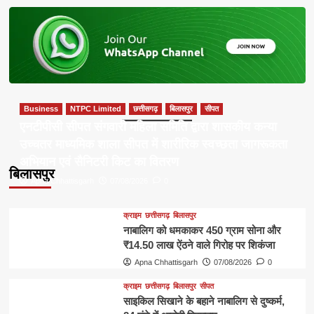
Business
NTPC Limited
छत्तीसगढ़
बिलासपुर
सीपत
एनटीपीसी सीपत संगवारी महिला समिति द्वारा शासकीय कन्या
उच्चतर माध्यमिक शाला सीपत में शारीरिक स्वच्छता जागरूकता
अभियान एवं सैनिटरी किट का वितरण
बिलासपुर
Apna Chhattisgarh
07/08/2026
0
क्राइम
छत्तीसगढ़
बिलासपुर
नाबालिग को धमकाकर 450 ग्राम सोना और
₹14.50 लाख ऐंठने वाले गिरोह पर शिकंजा
Apna Chhattisgarh
07/08/2026
0
क्राइम
छत्तीसगढ़
बिलासपुर
सीपत
साइकिल सिखाने के बहाने नाबालिग से दुष्कर्म,