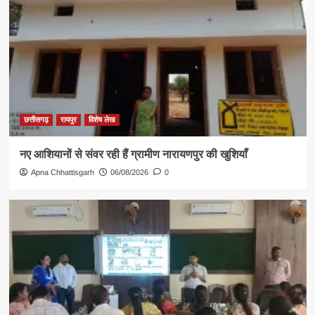
छत्तीसगढ़
रायपुर
विशेष लेख
नए आशियानों से संवर रही हैं ग्रामीण नारायणपुर की खुशियाँ
Apna Chhattisgarh
06/08/2026
0