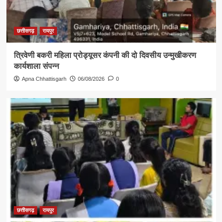
छत्तीसगढ़
रायपुर
त्रिवेणी बकरी महिला प्रोड्यूसर कंपनी की दो दिवसीय उन्मुखीकरण
कार्यशाला संपन्न
Apna Chhattisgarh
06/08/2026
0
छत्तीसगढ़
रायपुर