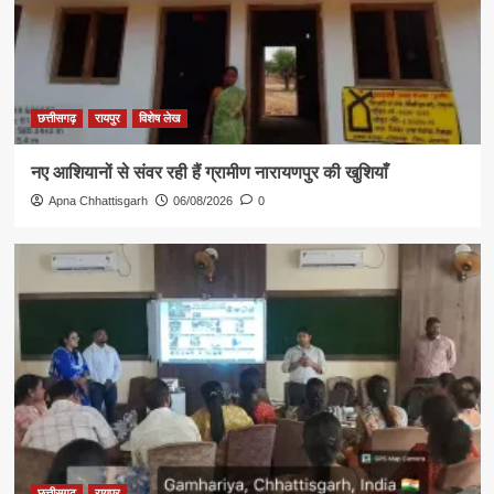
छत्तीसगढ़
रायपुर
विशेष लेख
नए आशियानों से संवर रही हैं ग्रामीण नारायणपुर की खुशियाँ
Apna Chhattisgarh
06/08/2026
0
छत्तीसगढ़
रायपुर