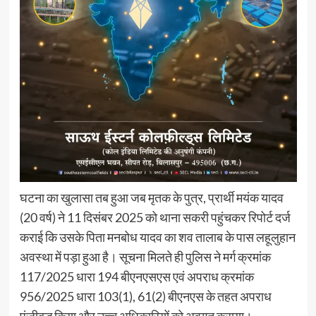
घटना का खुलासा तब हुआ जब मृतक के पुत्र, प्रार्थी मयंक यादव
(20 वर्ष) ने 11 दिसंबर 2025 को थाना सकरी पहुंचकर रिपोर्ट दर्ज
कराई कि उसके पिता मनबोध यादव का शव तालाब के पास लहूलुहान
अवस्था में पड़ा हुआ है। सूचना मिलते ही पुलिस ने मर्ग क्रमांक
117/2025 धारा 194 बीएनएसएस एवं अपराध क्रमांक
956/2025 धारा 103(1), 61(2) बीएनएस के तहत अपराध
पंजीबद्ध किया और उच्च अधिकारियों को अवगत कराया।