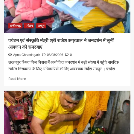
मंत्री
गजेंद्र
यादव
ने
की
छत्तीसगढ़
पर्यटन
रायपुर
आत्मीय
मुलाकात
पर्यटन एवं संस्कृति मंत्री श्री राजेश अग्रवाल ने जनदर्शन में सुनीं
आमजन की समस्याएं
Apna Chhattisgarh
03/08/2026
0
लखनपुर स्थित निज निवास में आयोजित जनदर्शन में बड़ी संख्या में पहुंचे नागरिक
त्वरित निराकरण के लिए अधिकारियों को दिए आवश्यक निर्देश रायपुर । प्रदेश...
Read
Read More
more
about
पर्यटन
एवं
संस्कृति
मंत्री
श्री
राजेश
अग्रवाल