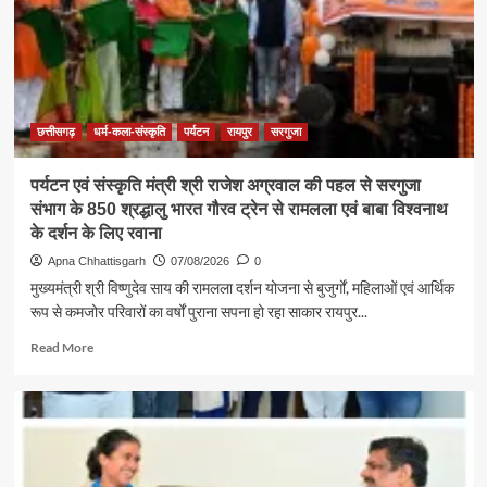
की
सबसे
बड़ी
शक्ति
:
राजेश
अग्रवाल
छत्तीसगढ़
धर्म-कला-संस्कृति
पर्यटन
रायपुर
सरगुजा
पर्यटन एवं संस्कृति मंत्री श्री राजेश अग्रवाल की पहल से सरगुजा
संभाग के 850 श्रद्धालु भारत गौरव ट्रेन से रामलला एवं बाबा विश्वनाथ
के दर्शन के लिए रवाना
Apna Chhattisgarh
07/08/2026
0
मुख्यमंत्री श्री विष्णुदेव साय की रामलला दर्शन योजना से बुजुर्गों, महिलाओं एवं आर्थिक
रूप से कमजोर परिवारों का वर्षों पुराना सपना हो रहा साकार रायपुर...
Read
Read More
more
about
पर्यटन
एवं
संस्कृति
मंत्री