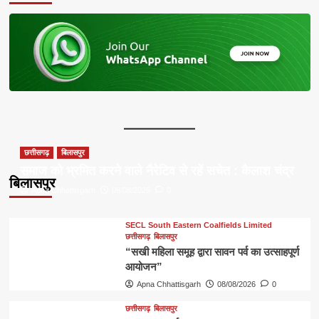
छत्तीसगढ़
बिलासपुर
समाज को भ्रमित करने वाले नैरेटिव से रहें सचेत : कैलाश चंद्र
बिलासपुर
Apna Chhattisgarh
08/08/2026
0
SECL South Eastern Coalfields Limited
छत्तीसगढ़
बिलासपुर
“सखी महिला समूह द्वारा सावन पर्व का उत्साहपूर्ण
आयोजन”
Apna Chhattisgarh
08/08/2026
0
छत्तीसगढ़
बिलासपुर