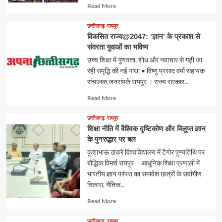
Read
Read More
more
about
छत्तीसगढ़
रायपुर
विकसित राज्य@2047: ‘ज्ञान’ के प्रकाश से
संवरता युवाओं का भविष्य
उच्च शिक्षा में गुणवत्ता, शोध और नवाचार से गढ़ी जा
रही समृद्धि की नई गाथा • विष्णु प्रसाद वर्मा सहायक
संचालक,जनसंपर्क रायपुर । राज्य सरकार...
Read
Read More
more
about
छत्तीसगढ़
रायपुर
शिक्षा नीति में वैश्विक दृष्टिकोण और विलुप्त ज्ञान
के पुनरुद्धार पर बल
कुशाभाऊ ठाकरे विश्वविद्यालय में टैगोर पुण्यतिथि पर
बौद्धिक विमर्श रायपुर । आधुनिक शिक्षा प्रणाली में
भारतीय ज्ञान परंपरा का समावेश छात्रों के सर्वांगीण
विकास, नैतिक...
Read
Read More
more
about
छत्तीसगढ़
रायपुर