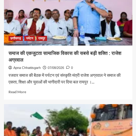
अग्रवाल
ने
दिया
स्वदेशी
अपनाने
का
संदेश
छत्तीसगढ़
पर्यटन
रायपुर
समाज की एकजुटता सामाजिक विकास की सबसे बड़ी शक्ति : राजेश
अग्रवाल
Apna Chhattisgarh
07/08/2026
0
रजवार समाज की बैठक में पर्यटन एवं संस्कृति मंत्री राजेश अग्रवाल ने समाज की
एकता, शिक्षा और युवाओं की भागीदारी पर दिया बल रायपुर ।...
Read
Read More
more
about
समाज
की
एकजुटता
सामाजिक
विकास