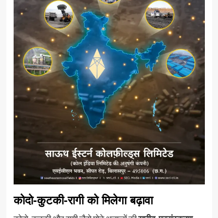
कोदो-कुटकी-रागी को मिलेगा बढ़ावा