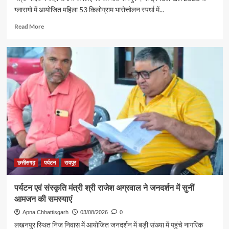
से
ग्लासगो में आयोजित महिला 53 किलोग्राम भारोत्तोलन स्पर्धा में...
रामलला
एवं
Read
Read More
बाबा
more
विश्वनाथ
about
के
रजत
दर्शन
पदक
के
विजेता
लिए
ज्ञानेश्वरी
रवाना
यादव
से
शिक्षा
मंत्री
गजेंद्र
यादव
ने
की
छत्तीसगढ़
पर्यटन
रायपुर
आत्मीय
मुलाकात
पर्यटन एवं संस्कृति मंत्री श्री राजेश अग्रवाल ने जनदर्शन में सुनीं
आमजन की समस्याएं
Apna Chhattisgarh
03/08/2026
0
लखनपुर स्थित निज निवास में आयोजित जनदर्शन में बड़ी संख्या में पहुंचे नागरिक