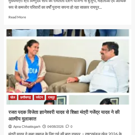
मुख्यमंत्री श्री विष्णुदेव साय की रामलला दर्शन योजना से बुजुर्गों, महिलाओं एवं आर्थिक
रूप से कमजोर परिवारों का वर्षों पुराना सपना हो रहा साकार रायपुर...
Read
Read More
more
about
पर्यटन
एवं
संस्कृति
मंत्री
श्री
राजेश
अग्रवाल
की
पहल
से
सरगुजा
संभाग
खेल
छत्तीसगढ़
पर्यटन
रायपुर
के
850
रजत पदक विजेता ज्ञानेश्वरी यादव से शिक्षा मंत्री गजेंद्र यादव ने की
श्रद्धालु
आत्मीय मुलाकात
भारत
गौरव
Apna Chhattisgarh
04/08/2026
0
ट्रेन
मंत्री यादव ने कहा समाज के लिए गर्व की बात रायपुर । राष्ट्रमंडल खेल 2026 के