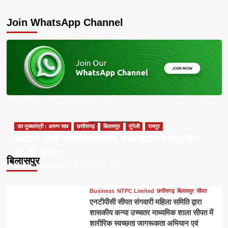
about
Join WhatsApp Channel
उप मुख्यमंत्री : अरुण साव
छत्तीसगढ़
बिलासपुर
मुंगेली
रायपुर
नांदघाट-मुंगेली रोड होगा फोरलेन, राज्य शासन ने मंजूर किए
21.81 करोड़
बिलासपुर
Apna Chhattisgarh
07/08/2026
0
Business
NTPC Limited
छत्तीसगढ़
बिलासपुर
सीपत
एनटीपीसी सीपत संगवारी महिला समिति द्वारा
शासकीय कन्या उच्चतर माध्यमिक शाला सीपत में
शारीरिक स्वच्छता जागरूकता अभियान एवं