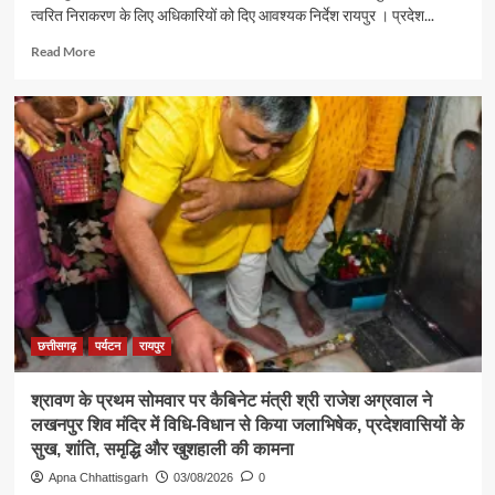
त्वरित निराकरण के लिए अधिकारियों को दिए आवश्यक निर्देश रायपुर । प्रदेश...
Read
Read More
more
about
पर्यटन
एवं
संस्कृति
मंत्री
श्री
राजेश
अग्रवाल
ने
जनदर्शन
में
सुनीं
आमजन
छत्तीसगढ़
पर्यटन
रायपुर
की
समस्याएं
श्रावण के प्रथम सोमवार पर कैबिनेट मंत्री श्री राजेश अग्रवाल ने
लखनपुर शिव मंदिर में विधि-विधान से किया जलाभिषेक, प्रदेशवासियों के
सुख, शांति, समृद्धि और खुशहाली की कामना
Apna Chhattisgarh
03/08/2026
0