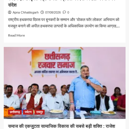
संदेश
Apna Chhattisgarh
07/08/2026
0
राष्ट्रीय हथकरघा दिवस पर बुनकरों के सम्मान और 'वोकल फॉर लोकल' अभियान को
मजबूत बनाने की अपील हथकरघा उत्पादों के अधिकाधिक उपयोग का किया आग्रह,...
Read
Read More
more
about
पर्यटन
एवं
संस्कृति
मंत्री
राजेश
अग्रवाल
ने
दिया
स्वदेशी
अपनाने
का
संदेश
छत्तीसगढ़
पर्यटन
रायपुर
समाज की एकजुटता सामाजिक विकास की सबसे बड़ी शक्ति : राजेश