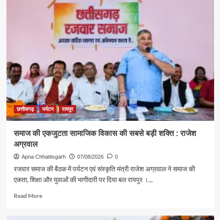
पर्यटन
एवं
संस्कृति
मंत्री
राजेश
अग्रवाल
ने
दिया
स्वदेशी
अपनाने
का
संदेश
छत्तीसगढ़
पर्यटन
रायपुर
समाज की एकजुटता सामाजिक विकास की सबसे बड़ी शक्ति : राजेश
अग्रवाल
Apna Chhattisgarh
07/08/2026
0
रजवार समाज की बैठक में पर्यटन एवं संस्कृति मंत्री राजेश अग्रवाल ने समाज की
एकता, शिक्षा और युवाओं की भागीदारी पर दिया बल रायपुर ।...
Read
Read More
more
about