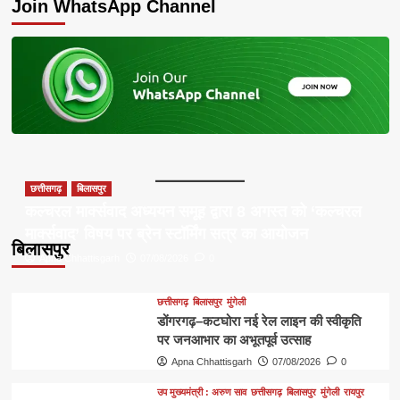
Join WhatsApp Channel
छत्तीसगढ़
बिलासपुर
कल्चरल मार्क्सवाद अध्ययन समूह द्वारा 8 अगस्त को ‘कल्चरल
मार्क्सवाद’ विषय पर ब्रेन स्टॉर्मिंग सत्र का आयोजन
बिलासपुर
Apna Chhattisgarh
07/08/2026
0
छत्तीसगढ़
बिलासपुर
मुंगेली
डोंगरगढ़–कटघोरा नई रेल लाइन की स्वीकृति
पर जनआभार का अभूतपूर्व उत्साह
Apna Chhattisgarh
07/08/2026
0
उप मुख्यमंत्री : अरुण साव
छत्तीसगढ़
बिलासपुर
मुंगेली
रायपुर