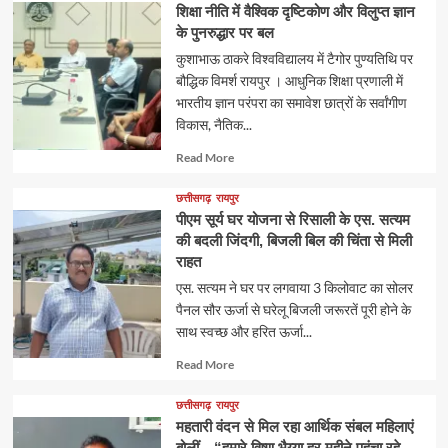
शिक्षा नीति में वैश्विक दृष्टिकोण और विलुप्त ज्ञान
के पुनरुद्धार पर बल
कुशाभाऊ ठाकरे विश्वविद्यालय में टैगोर पुण्यतिथि पर
बौद्धिक विमर्श रायपुर । आधुनिक शिक्षा प्रणाली में
भारतीय ज्ञान परंपरा का समावेश छात्रों के सर्वांगीण
विकास, नैतिक...
Read
Read More
more
about
छत्तीसगढ़
रायपुर
पीएम सूर्य घर योजना से रिसाली के एस. सत्यम
की बदली जिंदगी, बिजली बिल की चिंता से मिली
राहत
एस. सत्यम ने घर पर लगवाया 3 किलोवाट का सोलर
पैनल सौर ऊर्जा से घरेलू बिजली जरूरतें पूरी होने के
साथ स्वच्छ और हरित ऊर्जा...
Read
Read More
more
about
छत्तीसगढ़
रायपुर
महतारी वंदन से मिल रहा आर्थिक संबल महिलाएं
बोलीं—“हमारे विष्णु भैय्या हर महीने पहुंचा रहे