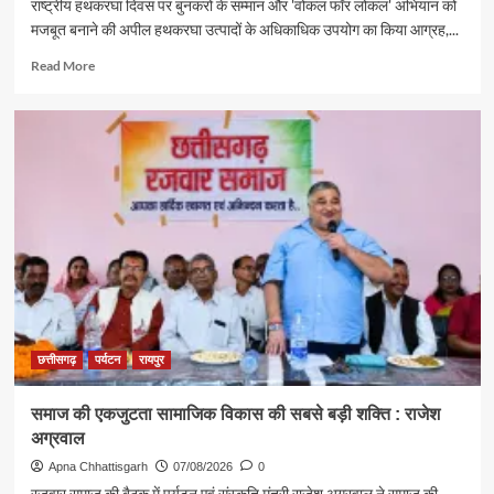
राष्ट्रीय हथकरघा दिवस पर बुनकरों के सम्मान और 'वोकल फॉर लोकल' अभियान को
मजबूत बनाने की अपील हथकरघा उत्पादों के अधिकाधिक उपयोग का किया आग्रह,...
Read
Read More
more
about
पर्यटन
एवं
संस्कृति
मंत्री
राजेश
अग्रवाल
ने
दिया
स्वदेशी
अपनाने
का
संदेश
छत्तीसगढ़
पर्यटन
रायपुर
समाज की एकजुटता सामाजिक विकास की सबसे बड़ी शक्ति : राजेश
अग्रवाल
Apna Chhattisgarh
07/08/2026
0
रजवार समाज की बैठक में पर्यटन एवं संस्कृति मंत्री राजेश अग्रवाल ने समाज की