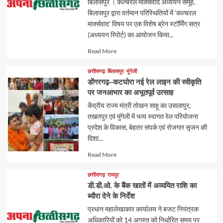
बिलासपुर । कल्चरल मार्क्सवाद अध्ययन समूह,
बिलासपुर द्वारा वर्तमान परिस्थितियों में ‘कल्चरल
मार्क्सवाद’ विषय पर एक विशेष ब्रेन स्टॉर्मिंग सत्र
(अध्ययन रिपोर्ट) का आयोजन किया...
Read
Read More
more
about
छत्तीसगढ़
बिलासपुर
मुंगेली
डोंगरगढ़–कटघोरा नई रेल लाइन की स्वीकृति
पर जनआभार का अभूतपूर्व उत्साह
केंद्रीय राज्य मंत्री तोखन साहू का उसलापुर,
तखतपुर एवं मुंगेली में भव्य स्वागत रेल परियोजना
प्रदेश के विकास, बेहतर संपर्क एवं रोजगार सृजन की
दिशा...
Read
Read More
more
about
छत्तीसगढ़
रायपुर
डी.डी.ओ. के बैंक खातों में अव्ययित राशि का
ब्यौरा देने के निर्देश
प्रधान महालेखाकार कार्यालय ने बजट नियंत्रक
अधिकारियों को 14 अगस्त को निर्धारित समय पर