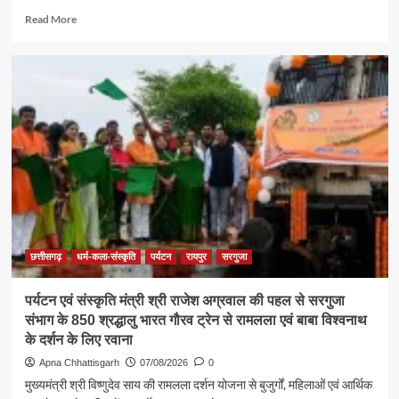
Read
Read More
more
about
समाज
की
एकजुटता
सामाजिक
विकास
की
सबसे
बड़ी
शक्ति
:
राजेश
अग्रवाल
छत्तीसगढ़
धर्म-कला-संस्कृति
पर्यटन
रायपुर
सरगुजा
पर्यटन एवं संस्कृति मंत्री श्री राजेश अग्रवाल की पहल से सरगुजा
संभाग के 850 श्रद्धालु भारत गौरव ट्रेन से रामलला एवं बाबा विश्वनाथ
के दर्शन के लिए रवाना
Apna Chhattisgarh
07/08/2026
0
मुख्यमंत्री श्री विष्णुदेव साय की रामलला दर्शन योजना से बुजुर्गों, महिलाओं एवं आर्थिक