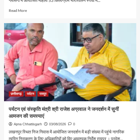
ग्लासगो में आयोजित महिला 53 किलोग्राम भारोत्तोलन स्पर्धा में...
रामलला
एवं
Read
Read More
बाबा
more
विश्वनाथ
about
के
रजत
दर्शन
पदक
के
विजेता
लिए
ज्ञानेश्वरी
रवाना
यादव
से
शिक्षा
मंत्री
गजेंद्र
यादव
ने
की
छत्तीसगढ़
पर्यटन
रायपुर
आत्मीय
मुलाकात
पर्यटन एवं संस्कृति मंत्री श्री राजेश अग्रवाल ने जनदर्शन में सुनीं
आमजन की समस्याएं
Apna Chhattisgarh
03/08/2026
0
लखनपुर स्थित निज निवास में आयोजित जनदर्शन में बड़ी संख्या में पहुंचे नागरिक
त्वरित निराकरण के लिए अधिकारियों को दिए आवश्यक निर्देश रायपुर । प्रदेश...