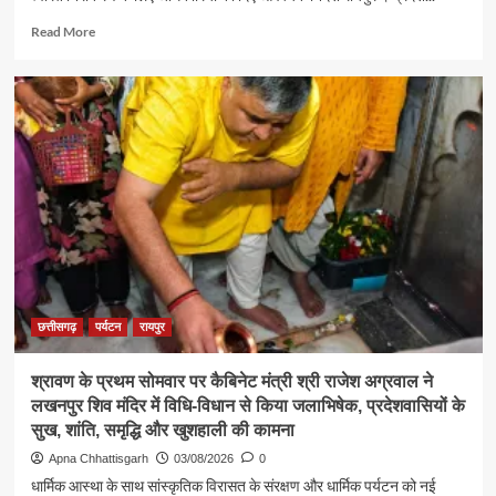
Read
Read More
more
about
पर्यटन
एवं
संस्कृति
मंत्री
श्री
राजेश
अग्रवाल
ने
जनदर्शन
में
सुनीं
आमजन
छत्तीसगढ़
पर्यटन
रायपुर
की
समस्याएं
श्रावण के प्रथम सोमवार पर कैबिनेट मंत्री श्री राजेश अग्रवाल ने
लखनपुर शिव मंदिर में विधि-विधान से किया जलाभिषेक, प्रदेशवासियों के
सुख, शांति, समृद्धि और खुशहाली की कामना
Apna Chhattisgarh
03/08/2026
0
धार्मिक आस्था के साथ सांस्कृतिक विरासत के संरक्षण और धार्मिक पर्यटन को नई