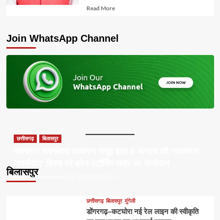
Read
Read More
more
about
Join WhatsApp Channel
छत्तीसगढ़
बिलासपुर
कल्चरल मार्क्सवाद अध्ययन समूह द्वारा 8 अगस्त को ‘कल्चरल
मार्क्सवाद’ विषय पर ब्रेन स्टॉर्मिंग सत्र का आयोजन
बिलासपुर
Apna Chhattisgarh
07/08/2026
0
छत्तीसगढ़
बिलासपुर
मुंगेली
डोंगरगढ़–कटघोरा नई रेल लाइन की स्वीकृति