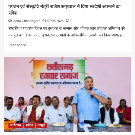
पर्यटन एवं संस्कृति मंत्री राजेश अग्रवाल ने दिया स्वदेशी अपनाने का
संदेश
Apna Chhattisgarh
07/08/2026
0
राष्ट्रीय हथकरघा दिवस पर बुनकरों के सम्मान और 'वोकल फॉर लोकल' अभियान को
मजबूत बनाने की अपील हथकरघा उत्पादों के अधिकाधिक उपयोग का किया आग्रह,...
Read
Read More
more
about
पर्यटन
एवं
संस्कृति
मंत्री
राजेश
अग्रवाल
ने
दिया
स्वदेशी
अपनाने
का
संदेश
छत्तीसगढ़
पर्यटन
रायपुर