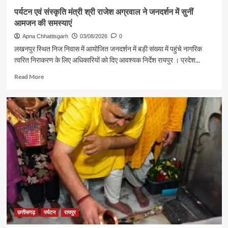
मुलाकात
पर्यटन एवं संस्कृति मंत्री श्री राजेश अग्रवाल ने जनदर्शन में सुनीं
आमजन की समस्याएं
Apna Chhattisgarh
03/08/2026
0
लखनपुर स्थित निज निवास में आयोजित जनदर्शन में बड़ी संख्या में पहुंचे नागरिक
त्वरित निराकरण के लिए अधिकारियों को दिए आवश्यक निर्देश रायपुर । प्रदेश...
Read
Read More
more
about
पर्यटन
एवं
संस्कृति
मंत्री
श्री
राजेश
अग्रवाल
ने
जनदर्शन
में
सुनीं
आमजन
छत्तीसगढ़
पर्यटन
रायपुर
की