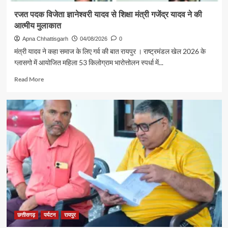
850
रजत पदक विजेता ज्ञानेश्वरी यादव से शिक्षा मंत्री गजेंद्र यादव ने की
श्रद्धालु
आत्मीय मुलाकात
भारत
गौरव
Apna Chhattisgarh
04/08/2026
0
ट्रेन
मंत्री यादव ने कहा समाज के लिए गर्व की बात रायपुर । राष्ट्रमंडल खेल 2026 के
से
ग्लासगो में आयोजित महिला 53 किलोग्राम भारोत्तोलन स्पर्धा में...
रामलला
एवं
Read
Read More
बाबा
more
विश्वनाथ
about
के
रजत
दर्शन
पदक
के
विजेता
लिए
ज्ञानेश्वरी
रवाना
यादव
से
शिक्षा
मंत्री
गजेंद्र
यादव
ने
की
छत्तीसगढ़
पर्यटन
रायपुर
आत्मीय