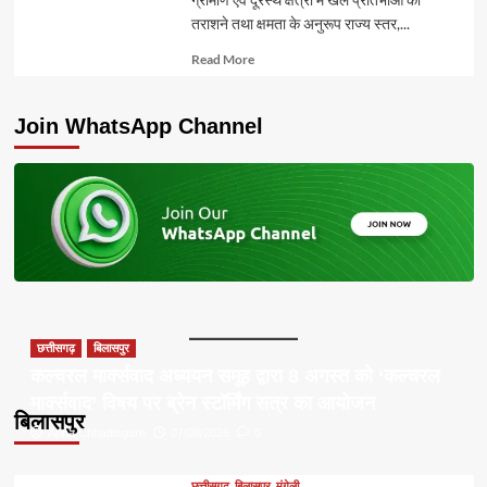
तराशने तथा क्षमता के अनुरूप राज्य स्तर,...
Read
Read More
more
about
Join WhatsApp Channel
छत्तीसगढ़
बिलासपुर
कल्चरल मार्क्सवाद अध्ययन समूह द्वारा 8 अगस्त को ‘कल्चरल
मार्क्सवाद’ विषय पर ब्रेन स्टॉर्मिंग सत्र का आयोजन
बिलासपुर
Apna Chhattisgarh
07/08/2026
0
छत्तीसगढ़
बिलासपुर
मुंगेली