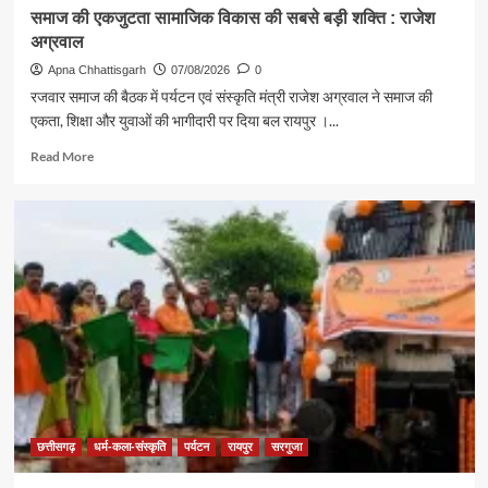
समाज की एकजुटता सामाजिक विकास की सबसे बड़ी शक्ति : राजेश
अग्रवाल
Apna Chhattisgarh
07/08/2026
0
रजवार समाज की बैठक में पर्यटन एवं संस्कृति मंत्री राजेश अग्रवाल ने समाज की
एकता, शिक्षा और युवाओं की भागीदारी पर दिया बल रायपुर ।...
Read
Read More
more
about
समाज
की
एकजुटता
सामाजिक
विकास
की
सबसे
बड़ी
शक्ति
:
राजेश
अग्रवाल
छत्तीसगढ़
धर्म-कला-संस्कृति
पर्यटन
रायपुर
सरगुजा